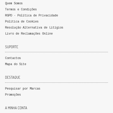
Quem Somos
QUEM SOMOS
Termos e Condições
RGPD - Política de Privacidade
PROMOÇÕES
Política de Cookies
Resolução Alternativa de Litígios
VER CARRINHO
Livro de Reclamações Online
CONTACTOS
SUPORTE
Contactos
Mapa do Site
DESTAQUE
Pesquisar por Marcas
Promoções
A MINHA CONTA