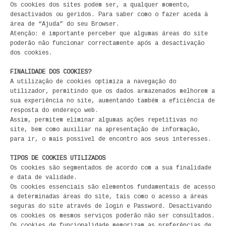
Os cookies dos sites podem ser, a qualquer momento,
ECONOMIA, GESTÃO, CONTABILIDADE
desactivados ou geridos. Para saber como o fazer aceda à
área de “Ajuda” do seu Browser.
ENSINO
Atenção: é importante perceber que algumas áreas do site
poderão não funcionar correctamente após a desactivação
dos cookies.
ANÁLISE DA ACÇÃO EDUCATIVA
FINALIDADE DOS COOKIES?
COLEÇÃO PONTO DE INTERROGAÇÃO
A utilização de cookies optimiza a navegação do
utilizador, permitindo que os dados armazenados melhorem a
COLEÇÃO PONTO E VÍRGULA
sua experiência no site, aumentando também a eficiência de
resposta do endereço web.
Assim, permitem eliminar algumas ações repetitivas no
HISTÓRIA
site, bem como auxiliar na apresentação de informação,
para ir, o mais possível de encontro aos seus interesses.
HISTÓRIA DE PORTUGAL
TIPOS DE COOKIES UTILIZADOS
PRÉ-HISTÓRIA
Os cookies são segmentados de acordo com a sua finalidade
e data de validade.
Os cookies essenciais são elementos fundamentais de acesso
LITERATURA
a determinadas áreas do site, tais como o acesso a áreas
seguras do site através de login e Password. Desactivando
BIOGRAFIA
os cookies os mesmos serviços poderão não ser consultados.
Os cookies de funcionalidade memorizam as preferências de