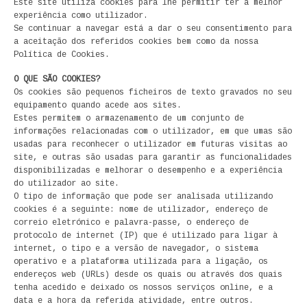
Este site utiliza cookies para lhe permitir ter a melhor
LIVROS DE PINTAR
experiência como utilizador.
Se continuar a navegar está a dar o seu consentimento para
INFANTO - JUVENIL
a aceitação dos referidos cookies bem como da nossa
Política de Cookies.
ANTROPOLOGIA E SOCIOLOGIA
O QUE SÃO COOKIES?
Os cookies são pequenos ficheiros de texto gravados no seu
COLEÇÃO RAÍZES
equipamento quando acede aos sites.
Estes permitem o armazenamento de um conjunto de
informações relacionadas com o utilizador, em que umas são
ARQUITECTURA
usadas para reconhecer o utilizador em futuras visitas ao
site, e outras são usadas para garantir as funcionalidades
ARTE
disponibilizadas e melhorar o desempenho e a experiência
do utilizador ao site.
CADERNOS HUMANITAS
O tipo de informação que pode ser analisada utilizando
cookies é a seguinte: nome de utilizador, endereço de
correio eletrónico e palavra-passe, o endereço de
DIREITO
protocolo de internet (IP) que é utilizado para ligar à
internet, o tipo e a versão de navegador, o sistema
CIÊNCIA POLÍTICA
operativo e a plataforma utilizada para a ligação, os
endereços web (URLs) desde os quais ou através dos quais
tenha acedido e deixado os nossos serviços online, e a
COSMOS DIREITO
data e a hora da referida atividade, entre outros.