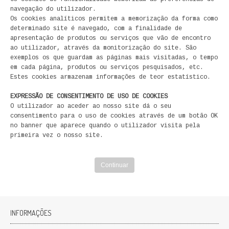
navegação do utilizador.
FICÇÃO E ROMANCE
Os cookies analíticos permitem a memorização da forma como
determinado site é navegado, com a finalidade de
LABIRINTOS DE EROS
apresentação de produtos ou serviços que vão de encontro
ao utilizador, através da monitorização do site. São
NOVA BIBLIOTECA COSMOS
exemplos os que guardam as páginas mais visitadas, o tempo
em cada página, produtos ou serviços pesquisados, etc.
Estes cookies armazenam informações de teor estatístico.
POESIA E TEATRO
EXPRESSÃO DE CONSENTIMENTO DE USO DE COOKIES
REVISTA DEDALUS
O utilizador ao aceder ao nosso site dá o seu
consentimento para o uso de cookies através de um botão OK
POLÍTICA
no banner que aparece quando o utilizador visita pela
primeira vez o nosso site.
CIÊNCIA POLITICA
Continuar
RELAÇÕES INTERNACIONAIS
COLEÇÃO ATENA
INFORMAÇÕES
OUTROS TEMAS