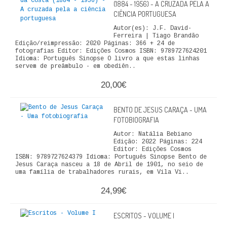
(1884 - 1956) - A CRUZADA PELA A
FICÇÃO E ROMANCE
CIÊNCIA PORTUGUESA
Autor(es): J.F. David-
LABIRINTOS DE EROS
Ferreira | Tiago Brandão
Edição/reimpressão: 2020 Páginas: 366 + 24 de
fotografias Editor: Edições Cosmos ISBN: 9789727624201
NOVA BIBLIOTECA COSMOS
Idioma: Português Sinopse O livro a que estas linhas
servem de preâmbulo - em obediên..
POESIA E TEATRO
20,00€
REVISTA DEDALUS
BENTO DE JESUS CARAÇA - UMA
FOTOBIOGRAFIA
POLÍTICA
Autor: Natália Bebiano
Edição: 2022 Páginas: 224
CIÊNCIA POLITICA
Editor: Edições Cosmos
ISBN: 9789727624379 Idioma: Português Sinopse Bento de
Jesus Caraça nasceu a 18 de Abril de 1901, no seio de
RELAÇÕES INTERNACIONAIS
uma família de trabalhadores rurais, em Vila Vi..
24,99€
COLEÇÃO ATENA
OUTROS TEMAS
ESCRITOS - VOLUME I