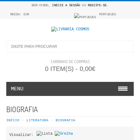
BEM-VINDO,
INICIE A SESSÃO
OU
REGISTE-SE
.
MOEDA: EUR
PORTUGUES
CARRINHO DE COMPRAS
0 ITEM(S) - 0,00€
MENU
INFANTO E JUVENIL
BIOGRAFIA
COSMOS INFANTIL
INÍCIO
LITERATURA
BIOGRAFIA
COLEÇÃO APRENDE A COLORIR
Visualizar: