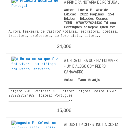
A PRIMEIRA NOTÁRIA DE PORTUGAL
ECONOMIA, GESTÃO, CONTABILIDADE
Autor: Lúcia M. Ataíde
Edição: 2022 Páginas: 154
ENSINO
Editor: Edições Cosmos
ISBN: 9789727624430 Idioma:
Português Sinopse Quem foi
ANÁLISE DA ACÇÃO EDUCATIVA
Aurora Teixeira de Castro? Notária, escritora, poetisa,
tradutora, professora, conferencista, autora..
COLEÇÃO PONTO DE INTERROGAÇÃO
24,00€
COLEÇÃO PONTO E VÍRGULA
A ÚNICA COISA QUE FIZ FOI VIVER
- UM DIÁLOGO COM PEDRO
HISTÓRIA
CANAVARRO
Autor: Yann Araújo
HISTÓRIA DE PORTUGAL
___________________________________________________________
Edição: 2018 Páginas: 138 Editor: Edições Cosmos ISBN:
PRÉ-HISTÓRIA
9789727624072 Idioma: Português
______________________________..
LITERATURA
15,00€
BIOGRAFIA
AUGUSTO P. CELESTINO DA COSTA