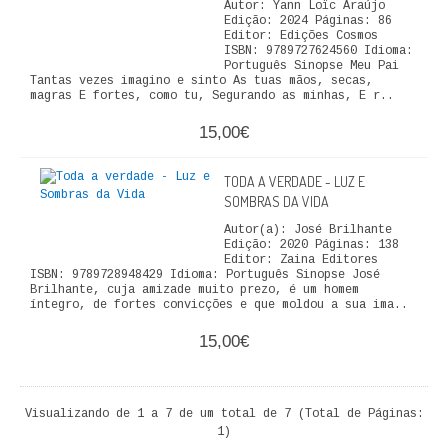
Autor: Yann Loïc Araújo
QUEM SOMOS
Edição: 2024 Páginas: 86
Editor: Edições Cosmos
ISBN: 9789727624560 Idioma:
PROMOÇÕES
Português Sinopse Meu Pai
Tantas vezes imagino e sinto As tuas mãos, secas,
magras E fortes, como tu, Segurando as minhas, E r..
VER CARRINHO
15,00€
CONTACTOS
TODA A VERDADE - LUZ E
SOMBRAS DA VIDA
Autor(a): José Brilhante
Edição: 2020 Páginas: 138
Editor: Zaina Editores
ISBN: 9789728948429 Idioma: Português Sinopse José
Brilhante, cuja amizade muito prezo, é um homem
íntegro, de fortes convicções e que moldou a sua ima..
15,00€
Visualizando de 1 a 7 de um total de 7 (Total de Páginas:
1)