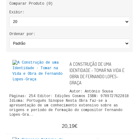
Comparar Produto (0)
LIVROS DE PINTAR
Exibir:
INFANTO - JUVENIL
ANTROPOLOGIA E SOCIOLOGIA
Ordenar por:
COLEÇÃO RAÍZES
ARQUITECTURA
A CONSTRUÇÃO DE UMA
IDENTIDADE - TOMAR NA VIDA E
ARTE
OBRA DE FERNANDO LOPES-
GRAÇA
CADERNOS HUMANITAS
Autor: António Sousa
Páginas: 254 Editor: Edições Cosmos ISBN: 9789727622818
Idioma: Português Sinopse Nesta Obra faz-se a
DIREITO
apresentação de um conhecimento extensivo sobre as
origens e período de formação do compositor Fernando
Lopes-Gra..
CIÊNCIA POLÍTICA
20,19€
COSMOS DIREITO