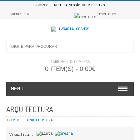
BEM-VINDO,
INICIE A SESSÃO
OU
REGISTE-SE
.
MOEDA: EUR
PORTUGUES
CARRINHO DE COMPRAS
0 ITEM(S) - 0,00€
MENU
INFANTO E JUVENIL
ARQUITECTURA
COSMOS INFANTIL
INÍCIO
ARQUITECTURA
COLEÇÃO APRENDE A COLORIR
Visualizar: