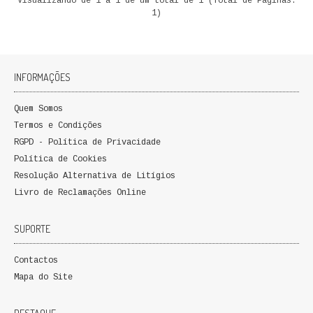
Visualizando de 1 a 1 de um total de 1 (Total de Páginas:
ECONOMIA, GESTÃO, CONTABILIDADE
1)
ENSINO
ANÁLISE DA ACÇÃO EDUCATIVA
INFORMAÇÕES
COLEÇÃO PONTO DE INTERROGAÇÃO
Quem Somos
Termos e Condições
COLEÇÃO PONTO E VÍRGULA
RGPD - Política de Privacidade
Política de Cookies
HISTÓRIA
Resolução Alternativa de Litígios
Livro de Reclamações Online
HISTÓRIA DE PORTUGAL
SUPORTE
PRÉ-HISTÓRIA
Contactos
LITERATURA
Mapa do Site
BIOGRAFIA