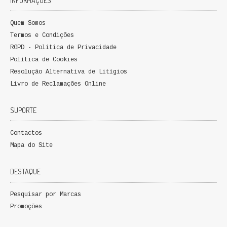
INFORMAÇÕES
QUEM SOMOS
Quem Somos
PROMOÇÕES
Termos e Condições
RGPD - Política de Privacidade
VER CARRINHO
Política de Cookies
Resolução Alternativa de Litígios
CONTACTOS
Livro de Reclamações Online
SUPORTE
Contactos
Mapa do Site
DESTAQUE
Pesquisar por Marcas
Promoções