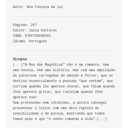
ECONOMIA, GESTÃO, CONTABILIDADE
Autor: Ana Fonseca da Luz
ENSINO
Páginas: 267
Editor: Zaina Editores
ANÁLISE DA ACÇÃO EDUCATIVA
ISBN: 9789728948191
Idioma: Português
COLEÇÃO PONTO DE INTERROGAÇÃO
COLEÇÃO PONTO E VÍRGULA
Sinopse
(...)”A Rua das Magnólias” não é um romance, nem
HISTÓRIA
uma novela, nem uma história, mas sim uma ompilação
de palavreas carregadas de emoção e fervor, que se
destina essencialmente a pessoas “que sentem”, que
HISTÓRIA DE PORTUGAL
sorriem quando lhe apetece chorar, que falam quando
lhes apetece gritar, que rastejam quando lhes
PRÉ-HISTÓRIA
apetece voar.
Sem pretensões nem intenções, a autora consegui
LITERATURA
presentear o leitor com uma obra repleta de
sensibilidade e de pureza, mostrando que todos
temos asas e que “o sonho comanda a vida”.(...)
BIOGRAFIA