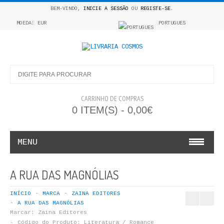
BEM-VINDO,
INICIE A SESSÃO
OU
REGISTE-SE
.
MOEDA: EUR
PORTUGUES
CARRINHO DE COMPRAS
0 ITEM(S) - 0,00€
MENU
INFANTO E JUVENIL
A RUA DAS MAGNÓLIAS
COSMOS INFANTIL
INÍCIO
MARCA
ZAINA EDITORES
A RUA DAS MAGNÓLIAS
COLEÇÃO APRENDE A COLORIR
Marcar:
Zaina Editores
Código do Produto:
Literatura / Romance