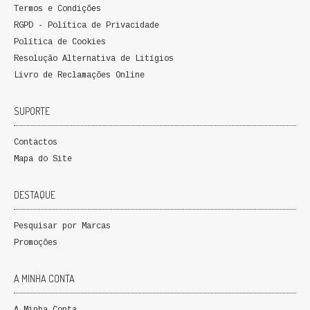
Termos e Condições
QUEM SOMOS
RGPD - Política de Privacidade
Política de Cookies
PROMOÇÕES
Resolução Alternativa de Litígios
Livro de Reclamações Online
VER CARRINHO
CONTACTOS
SUPORTE
Contactos
Mapa do Site
DESTAQUE
Pesquisar por Marcas
Promoções
A MINHA CONTA