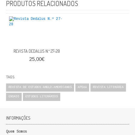
PRODUTOS RELACIONADOS
FICÇÃO E ROMANCE
LABIRINTOS DE EROS
NOVA BIBLIOTECA COSMOS
POESIA E TEATRO
REVISTA DEDALUS N.º 27-28
25,00€
REVISTA DEDALUS
POLÍTICA
TAGS:
CIÊNCIA POLITICA
REVISTA DE ESTUDOS ANGLO-AMERICANOS
APEAA
REVISTA LITERÁRIA
ENSAIO
ESTUDOS LITERÁRIOS
RELAÇÕES INTERNACIONAIS
COLEÇÃO ATENA
INFORMAÇÕES
OUTROS TEMAS
Quem Somos