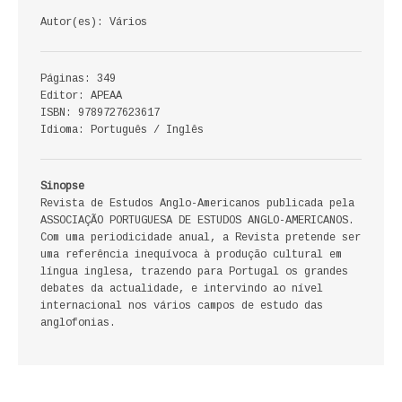
ECONOMIA, GESTÃO, CONTABILIDADE
Autor(es): Vários
ENSINO
Páginas: 349
Editor: APEAA
ANÁLISE DA ACÇÃO EDUCATIVA
ISBN: 9789727623617
Idioma: Português / Inglês
COLEÇÃO PONTO DE INTERROGAÇÃO
COLEÇÃO PONTO E VÍRGULA
Sinopse
Revista de Estudos Anglo-Americanos publicada pela
HISTÓRIA
ASSOCIAÇÃO PORTUGUESA DE ESTUDOS ANGLO-AMERICANOS.
Com uma periodicidade anual, a Revista pretende ser
uma referência inequívoca à produção cultural em
HISTÓRIA DE PORTUGAL
língua inglesa, trazendo para Portugal os grandes
debates da actualidade, e intervindo ao nível
PRÉ-HISTÓRIA
internacional nos vários campos de estudo das
anglofonias.
LITERATURA
BIOGRAFIA