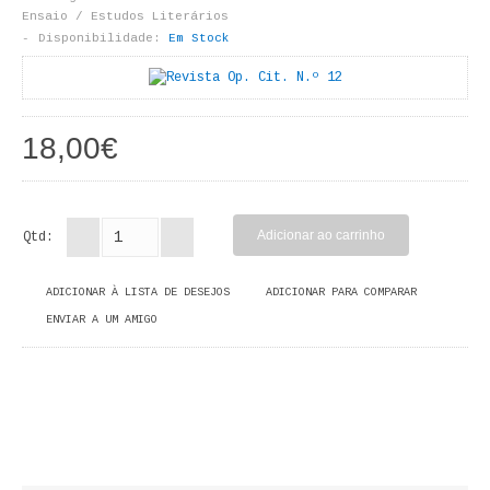
LIVROS DE PINTAR
Ensaio / Estudos Literários
Disponibilidade:
Em Stock
INFANTO - JUVENIL
ANTROPOLOGIA E SOCIOLOGIA
18,00€
COLEÇÃO RAÍZES
ARQUITECTURA
Qtd:
ARTE
ADICIONAR À LISTA DE DESEJOS
ADICIONAR PARA COMPARAR
CADERNOS HUMANITAS
ENVIAR A UM AMIGO
DIREITO
CIÊNCIA POLÍTICA
COSMOS DIREITO