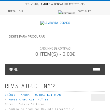
BEM-VINDO,
INICIE A SESSÃO
OU
REGISTE-SE
.
MOEDA: EUR
PORTUGUES
CARRINHO DE COMPRAS
0 ITEM(S) - 0,00€
MENU
INFANTO E JUVENIL
REVISTA OP. CIT. N.º 12
COSMOS INFANTIL
INÍCIO
MARCA
OUTRAS EDITORAS
REVISTA OP. CIT. N.º 12
COLEÇÃO APRENDE A COLORIR
Marcar:
Outras Editoras
Código do Produto:
Revista Literária /