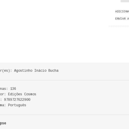
ADICIONA
ENVIAR A
r(es): Agostinho Inácio Bucha
nas: 136
or: Edições Cosmos
: 9789727622900
ma: Português
pse