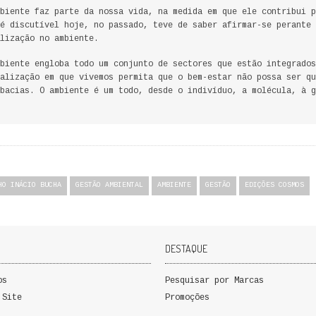
biente faz parte da nossa vida, na medida em que ele contribui p
é discutível hoje, no passado, teve de saber afirmar-se perante 
lização no ambiente.
biente engloba todo um conjunto de sectores que estão integrados
alização em que vivemos permita que o bem-estar não possa ser qu
bacias. O ambiente é um todo, desde o indivíduo, a molécula, à g
HO INÁCIO BUCHA
GESTÃO AMBIENTAL
AMBIENTE
GESTÃO
EDIÇÕES COSMOS
DESTAQUE
os
Pesquisar por Marcas
 Site
Promoções