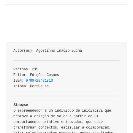
ECONOMIA, GESTÃO, CONTABILIDADE
ENSINO
ANÁLISE DA ACÇÃO EDUCATIVA
COLEÇÃO PONTO DE INTERROGAÇÃO
Autor(es): Agostinho Inácio Bucha
COLEÇÃO PONTO E VÍRGULA
Páginas: 215
HISTÓRIA
Editor: Edições Cosmos
ISBN:
9789728471910
HISTÓRIA DE PORTUGAL
Idioma: Português
PRÉ-HISTÓRIA
Sinopse
O empreendedor é um indivíduo de iniciativa que
LITERATURA
promove a criação de valor a partir de um
comportamento criativo e inovador, que sabe
BIOGRAFIA
transformar contextos, estimular a colaboração,