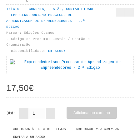
LIVROS DE PINTAR
INÍCIO
ECONOMIA, GESTÃO, CONTABILIDADE
EMPREENDEDORISMO PROCESSO DE
INFANTO - JUVENIL
APRENDIZAGEM DE EMPREENDEDORES - 2.ª
EDIÇÃO
ANTROPOLOGIA E SOCIOLOGIA
Marcar:
Edições Cosmos
Código do Produto:
Gestão / Gestão e
Organização
COLEÇÃO RAÍZES
Disponibilidade:
Em Stock
ARQUITECTURA
ARTE
17,50€
CADERNOS HUMANITAS
DIREITO
Qtd:
CIÊNCIA POLÍTICA
ADICIONAR À LISTA DE DESEJOS
ADICIONAR PARA COMPARAR
COSMOS DIREITO
ENVIAR A UM AMIGO