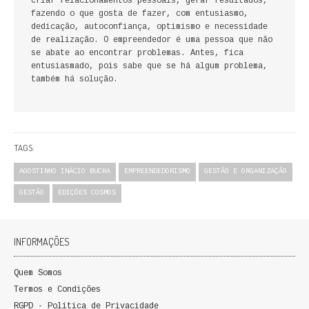
criar relacionamentos pessoais, gerar resultados,
FICÇÃO E ROMANCE
fazendo o que gosta de fazer, com entusiasmo,
dedicação, autoconfiança, optimismo e necessidade
de realização. O empreendedor é uma pessoa que não
LABIRINTOS DE EROS
se abate ao encontrar problemas. Antes, fica
entusiasmado, pois sabe que se há algum problema,
NOVA BIBLIOTECA COSMOS
também há solução.
POESIA E TEATRO
REVISTA DEDALUS
TAGS:
POLÍTICA
AGOSTINHO INÁCIO BUCHA
EMPREENDEDORISMO
GESTÃO E ORGANIZAÇÃO
GESTÃO
EDIÇÕES COSMOS
CIÊNCIA POLITICA
RELAÇÕES INTERNACIONAIS
INFORMAÇÕES
COLEÇÃO ATENA
Quem Somos
Termos e Condições
OUTROS TEMAS
RGPD - Política de Privacidade