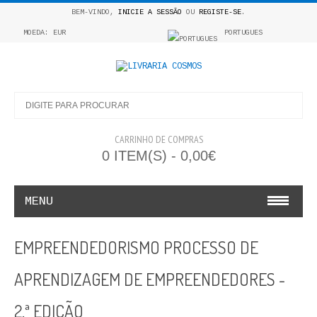
BEM-VINDO,
INICIE A SESSÃO
OU
REGISTE-SE
.
MOEDA: EUR
PORTUGUES
CARRINHO DE COMPRAS
0 ITEM(S) - 0,00€
MENU
INFANTO E JUVENIL
EMPREENDEDORISMO PROCESSO DE
COSMOS INFANTIL
APRENDIZAGEM DE EMPREENDEDORES -
COLEÇÃO APRENDE A COLORIR
2.ª EDIÇÃO