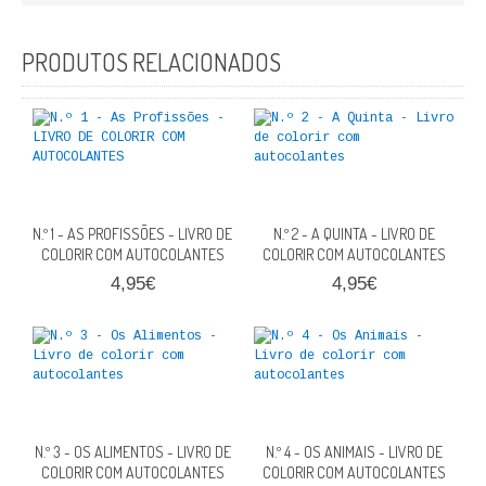
FICÇÃO E ROMANCE
PRODUTOS RELACIONADOS
LABIRINTOS DE EROS
NOVA BIBLIOTECA COSMOS
POESIA E TEATRO
REVISTA DEDALUS
N.º 1 - AS PROFISSÕES - LIVRO DE
N.º 2 - A QUINTA - LIVRO DE
COLORIR COM AUTOCOLANTES
COLORIR COM AUTOCOLANTES
POLÍTICA
4,95€
4,95€
CIÊNCIA POLITICA
RELAÇÕES INTERNACIONAIS
COLEÇÃO ATENA
N.º 3 - OS ALIMENTOS - LIVRO DE
N.º 4 - OS ANIMAIS - LIVRO DE
OUTROS TEMAS
COLORIR COM AUTOCOLANTES
COLORIR COM AUTOCOLANTES