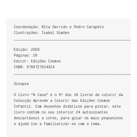
ECONOMIA, GESTÃO, CONTABILIDADE
ENSINO
Coordenação: Rita Garrido e Pedro Carapeto
ANÁLISE DA ACÇÃO EDUCATIVA
Ilustrações: Isabel Simões
_________________________________________________________
COLEÇÃO PONTO DE INTERROGAÇÃO
Edição: 2020
Páginas: 28
COLEÇÃO PONTO E VÍRGULA
Editor: Edições Cosmos
ISBN: 9789727624324
_________________________________________________________
HISTÓRIA
Sinopse
HISTÓRIA DE PORTUGAL
O livro “A Casa“ é o 9º dos 10 livros de colorir da
Colecção Aprende a Colorir das Edições Cosmos
PRÉ-HISTÓRIA
Infantil. Com desenhos didáticos para pintar, este
livro contém no seu interior 24 autocolantes
LITERATURA
descartáveis a cores, para guiar os mais pequeninos
e ajudá-los a familiarizar-se com o tema.
BIOGRAFIA