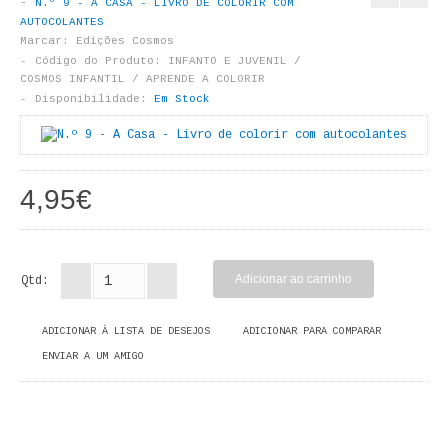
N.º 9 - A CASA - LIVRO DE COLORIR COM
LIVROS DE PINTAR
AUTOCOLANTES
Marcar:
Edições Cosmos
INFANTO - JUVENIL
Código do Produto:
INFANTO E JUVENIL /
COSMOS INFANTIL / APRENDE A COLORIR
Disponibilidade:
Em Stock
ANTROPOLOGIA E SOCIOLOGIA
COLEÇÃO RAÍZES
4,95€
ARQUITECTURA
ARTE
Qtd:
CADERNOS HUMANITAS
DIREITO
ADICIONAR À LISTA DE DESEJOS
ADICIONAR PARA COMPARAR
ENVIAR A UM AMIGO
CIÊNCIA POLÍTICA
COSMOS DIREITO