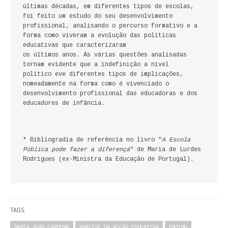
últimas décadas, em diferentes tipos de escolas,
FICÇÃO E ROMANCE
foi feito um estudo do seu desenvolvimento
profissional, analisando o percurso formativo e a
LABIRINTOS DE EROS
forma como viveram a evolução das políticas
educativas que caracterizaram
os últimos anos. As várias questões analisadas
NOVA BIBLIOTECA COSMOS
tornam evidente que a indefinição a nível
político eve diferentes tipos de implicações,
POESIA E TEATRO
nomeadamente na forma como é vivenciado o
desenvolvimento profissional das educadoras e dos
REVISTA DEDALUS
educadores de infância.
POLÍTICA
* Bibliogradia de referência no livro "
A Escola
CIÊNCIA POLITICA
Pública pode fazer a diferença
" de Maria de Lurdes
Rodrigues (ex-Ministra da Educação de Portugal).
RELAÇÕES INTERNACIONAIS
COLEÇÃO ATENA
TAGS:
OUTROS TEMAS
MARIA JOÃO CARDONA
ANÁLISE DA ACÇÃO EDUCATIVA
ENSINO