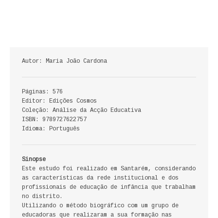
ECONOMIA, GESTÃO, CONTABILIDADE
ENSINO
ANÁLISE DA ACÇÃO EDUCATIVA
Autor: Maria João Cardona
COLEÇÃO PONTO DE INTERROGAÇÃO
Páginas: 576
COLEÇÃO PONTO E VÍRGULA
Editor: Edições Cosmos
Coleção: Análise da Acção Educativa
HISTÓRIA
ISBN: 9789727622757
Idioma: Português
HISTÓRIA DE PORTUGAL
Sinopse
PRÉ-HISTÓRIA
Este estudo foi realizado em Santarém, considerando
as características da rede institucional e dos
LITERATURA
profissionais de educação de infância que trabalham
no distrito.
BIOGRAFIA
Utilizando o método biográfico com um grupo de
educadoras que realizaram a sua formação nas