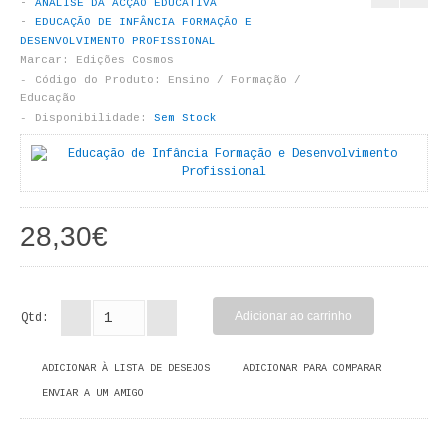
ANÁLISE DA ACÇÃO EDUCATIVA
LIVROS DE PINTAR
EDUCAÇÃO DE INFÂNCIA FORMAÇÃO E
DESENVOLVIMENTO PROFISSIONAL
INFANTO - JUVENIL
Marcar:
Edições Cosmos
Código do Produto:
Ensino / Formação /
Educação
ANTROPOLOGIA E SOCIOLOGIA
Disponibilidade:
Sem Stock
COLEÇÃO RAÍZES
ARQUITECTURA
28,30€
ARTE
CADERNOS HUMANITAS
Qtd:
DIREITO
ADICIONAR À LISTA DE DESEJOS
ADICIONAR PARA COMPARAR
CIÊNCIA POLÍTICA
ENVIAR A UM AMIGO
COSMOS DIREITO