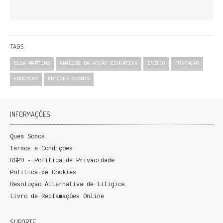
FICÇÃO E ROMANCE
LABIRINTOS DE EROS
TAGS:
NOVA BIBLIOTECA COSMOS
ELSA MARTINS
ANÁLISE DA ACÇÃO EDUCATIVA
ENSINO
FORMAÇÃO
POESIA E TEATRO
EDUCAÇÃO
EDIÇÕES COSMOS
REVISTA DEDALUS
INFORMAÇÕES
POLÍTICA
Quem Somos
CIÊNCIA POLITICA
Termos e Condições
RGPD - Política de Privacidade
RELAÇÕES INTERNACIONAIS
Política de Cookies
Resolução Alternativa de Litígios
COLEÇÃO ATENA
Livro de Reclamações Online
OUTROS TEMAS
SUPORTE