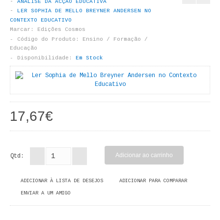
ANÁLISE DA ACÇÃO EDUCATIVA
LIVROS DE PINTAR
LER SOPHIA DE MELLO BREYNER ANDERSEN NO
CONTEXTO EDUCATIVO
INFANTO - JUVENIL
Marcar:
Edições Cosmos
Código do Produto:
Ensino / Formação /
Educação
ANTROPOLOGIA E SOCIOLOGIA
Disponibilidade:
Em Stock
COLEÇÃO RAÍZES
ARQUITECTURA
17,67€
ARTE
CADERNOS HUMANITAS
Qtd:
DIREITO
ADICIONAR À LISTA DE DESEJOS
ADICIONAR PARA COMPARAR
CIÊNCIA POLÍTICA
ENVIAR A UM AMIGO
COSMOS DIREITO