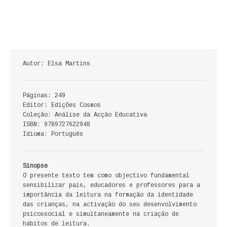
ECONOMIA, GESTÃO, CONTABILIDADE
ENSINO
ANÁLISE DA ACÇÃO EDUCATIVA
Autor: Elsa Martins
COLEÇÃO PONTO DE INTERROGAÇÃO
Páginas: 249
COLEÇÃO PONTO E VÍRGULA
Editor: Edições Cosmos
Coleção: Análise da Acção Educativa
HISTÓRIA
ISBN: 9789727622948
Idioma: Português
HISTÓRIA DE PORTUGAL
Sinopse
PRÉ-HISTÓRIA
O presente texto tem como objectivo fundamental
sensibilizar pais, educadores e professores para a
LITERATURA
importância da leitura na formação da identidade
das crianças, na activação do seu desenvolvimento
BIOGRAFIA
psicossocial e simultaneamente na criação de
hábitos de leitura.