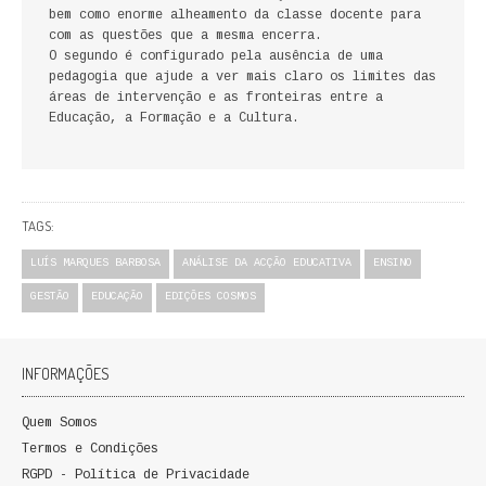
bem como enorme alheamento da classe docente para
FICÇÃO E ROMANCE
com as questões que a mesma encerra.
O segundo é configurado pela ausência de uma
LABIRINTOS DE EROS
pedagogia que ajude a ver mais claro os limites das
áreas de intervenção e as fronteiras entre a
Educação, a Formação e a Cultura.
NOVA BIBLIOTECA COSMOS
POESIA E TEATRO
REVISTA DEDALUS
TAGS:
LUÍS MARQUES BARBOSA
POLÍTICA
ANÁLISE DA ACÇÃO EDUCATIVA
ENSINO
GESTÃO
EDUCAÇÃO
EDIÇÕES COSMOS
CIÊNCIA POLITICA
RELAÇÕES INTERNACIONAIS
INFORMAÇÕES
COLEÇÃO ATENA
Quem Somos
Termos e Condições
OUTROS TEMAS
RGPD - Política de Privacidade