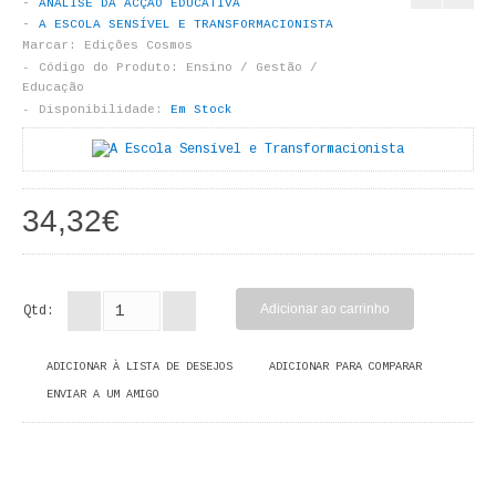
ANÁLISE DA ACÇÃO EDUCATIVA
LIVROS DE PINTAR
A ESCOLA SENSÍVEL E TRANSFORMACIONISTA
Marcar:
Edições Cosmos
INFANTO - JUVENIL
Código do Produto:
Ensino / Gestão /
Educação
Disponibilidade:
Em Stock
ANTROPOLOGIA E SOCIOLOGIA
COLEÇÃO RAÍZES
34,32€
ARQUITECTURA
ARTE
Qtd:
CADERNOS HUMANITAS
DIREITO
ADICIONAR À LISTA DE DESEJOS
ADICIONAR PARA COMPARAR
ENVIAR A UM AMIGO
CIÊNCIA POLÍTICA
COSMOS DIREITO