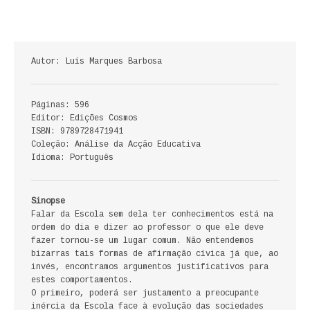
ECONOMIA, GESTÃO, CONTABILIDADE
ENSINO
Autor: Luís Marques Barbosa
ANÁLISE DA ACÇÃO EDUCATIVA
Páginas: 596
COLEÇÃO PONTO DE INTERROGAÇÃO
Editor: Edições Cosmos
ISBN: 9789728471941
COLEÇÃO PONTO E VÍRGULA
Coleção: Análise da Acção Educativa
Idioma: Português
HISTÓRIA
HISTÓRIA DE PORTUGAL
Sinopse
Falar da Escola sem dela ter conhecimentos está na
ordem do dia e dizer ao professor o que ele deve
PRÉ-HISTÓRIA
fazer tornou-se um lugar comum. Não entendemos
bizarras tais formas de afirmação cívica já que, ao
LITERATURA
invés, encontramos argumentos justificativos para
estes comportamentos.
BIOGRAFIA
O primeiro, poderá ser justamento a preocupante
inércia da Escola face à evolução das sociedades