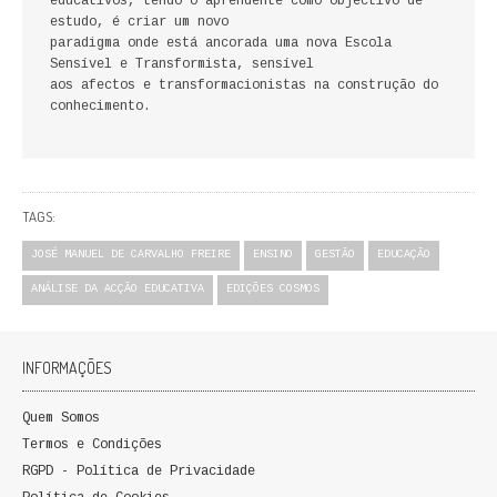
educativos, tendo o aprendente como objectivo de
FICÇÃO E ROMANCE
estudo, é criar um novo
paradigma onde está ancorada uma nova Escola
Sensível e Transformista, sensível
LABIRINTOS DE EROS
aos afectos e transformacionistas na construção do
conhecimento.
NOVA BIBLIOTECA COSMOS
POESIA E TEATRO
TAGS:
REVISTA DEDALUS
JOSÉ MANUEL DE CARVALHO FREIRE
ENSINO
GESTÃO
EDUCAÇÃO
POLÍTICA
ANÁLISE DA ACÇÃO EDUCATIVA
EDIÇÕES COSMOS
CIÊNCIA POLITICA
INFORMAÇÕES
RELAÇÕES INTERNACIONAIS
Quem Somos
COLEÇÃO ATENA
Termos e Condições
OUTROS TEMAS
RGPD - Política de Privacidade