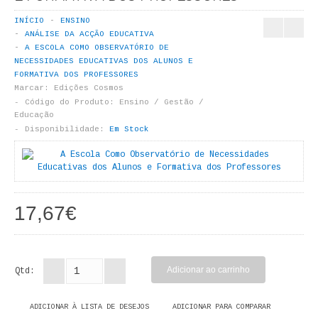
LIVROS DE PINTAR
INÍCIO
ENSINO
ANÁLISE DA ACÇÃO EDUCATIVA
INFANTO - JUVENIL
A ESCOLA COMO OBSERVATÓRIO DE
NECESSIDADES EDUCATIVAS DOS ALUNOS E
ANTROPOLOGIA E SOCIOLOGIA
FORMATIVA DOS PROFESSORES
Marcar:
Edições Cosmos
Código do Produto:
Ensino / Gestão /
COLEÇÃO RAÍZES
Educação
Disponibilidade:
Em Stock
ARQUITECTURA
ARTE
CADERNOS HUMANITAS
17,67€
DIREITO
CIÊNCIA POLÍTICA
Qtd:
COSMOS DIREITO
ADICIONAR À LISTA DE DESEJOS
ADICIONAR PARA COMPARAR