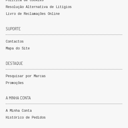
Política de Cookies
QUEM SOMOS
Resolução Alternativa de Litígios
Livro de Reclamações Online
PROMOÇÕES
SUPORTE
VER CARRINHO
Contactos
CONTACTOS
Mapa do Site
DESTAQUE
Pesquisar por Marcas
Promoções
A MINHA CONTA
A Minha Conta
Histórico de Pedidos