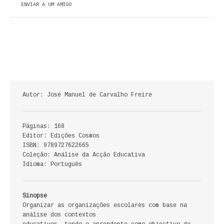
ENVIAR A UM AMIGO
ECONOMIA, GESTÃO, CONTABILIDADE
ENSINO
ANÁLISE DA ACÇÃO EDUCATIVA
COLEÇÃO PONTO DE INTERROGAÇÃO
Autor: José Manuel de Carvalho Freire
COLEÇÃO PONTO E VÍRGULA
HISTÓRIA
Páginas: 168
Editor: Edições Cosmos
HISTÓRIA DE PORTUGAL
ISBN: 9789727622665
Coleção: Análise da Acção Educativa
Idioma: Português
PRÉ-HISTÓRIA
LITERATURA
Sinopse
Organizar as organizações escolares com base na
BIOGRAFIA
análise dos contextos