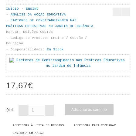
LIVROS DE PINTAR
INÍCIO
ENSINO
ANÁLISE DA ACÇÃO EDUCATIVA
INFANTO - JUVENIL
FACTORES DE CONSTRANGIMENTO NAS
PRÁTICAS EDUCATIVAS NO JARDIM DE INFÂNCIA
ANTROPOLOGIA E SOCIOLOGIA
Marcar:
Edições Cosmos
Código do Produto:
Ensino / Gestão /
Educação
COLEÇÃO RAÍZES
Disponibilidade:
Em Stock
ARQUITECTURA
ARTE
17,67€
CADERNOS HUMANITAS
DIREITO
Qtd:
CIÊNCIA POLÍTICA
ADICIONAR À LISTA DE DESEJOS
ADICIONAR PARA COMPARAR
COSMOS DIREITO
ENVIAR A UM AMIGO