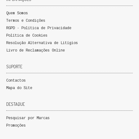
QUEM SOMOS
Quem Somos
PROMOÇÕES
Termos e Condições
RGPD - Política de Privacidade
VER CARRINHO
Política de Cookies
Resolução Alternativa de Litígios
CONTACTOS
Livro de Reclamações Online
SUPORTE
Contactos
Mapa do Site
DESTAQUE
Pesquisar por Marcas
Promoções