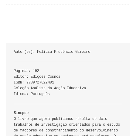
ECONOMIA, GESTÃO, CONTABILIDADE
ENSINO
ANÁLISE DA ACÇÃO EDUCATIVA
COLEÇÃO PONTO DE INTERROGAÇÃO
Autor(es): Felícia Prudêncio Gameiro
COLEÇÃO PONTO E VÍRGULA
Páginas: 192
HISTÓRIA
Editor: Edições Cosmos
ISBN: 9789727622481
HISTÓRIA DE PORTUGAL
Coleção Análise da Acção Educativa
Idioma: Português
PRÉ-HISTÓRIA
Sinopse
LITERATURA
O livro que agora publicamos resulta de dois
trabalhos de investigação orientados para o estudo
BIOGRAFIA
de factores de constrangimento do desenvolvimento