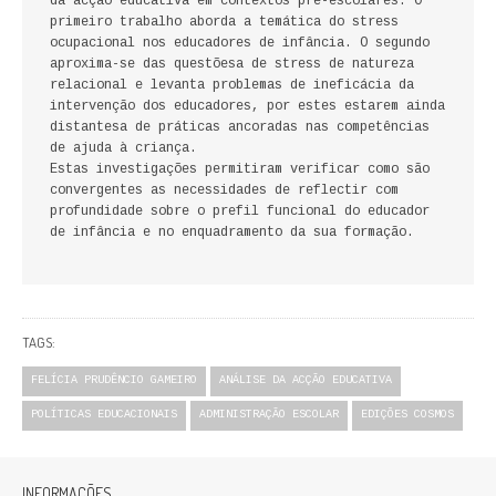
da acção educativa em contextos pré-escolares. O
FICÇÃO E ROMANCE
primeiro trabalho aborda a temática do stress
ocupacional nos educadores de infância. O segundo
aproxima-se das questõesa de stress de natureza
LABIRINTOS DE EROS
relacional e levanta problemas de ineficácia da
intervenção dos educadores, por estes estarem ainda
NOVA BIBLIOTECA COSMOS
distantesa de práticas ancoradas nas competências
de ajuda à criança.
Estas investigações permitiram verificar como são
POESIA E TEATRO
convergentes as necessidades de reflectir com
profundidade sobre o prefil funcional do educador
REVISTA DEDALUS
de infância e no enquadramento da sua formação.
POLÍTICA
CIÊNCIA POLITICA
TAGS:
RELAÇÕES INTERNACIONAIS
FELÍCIA PRUDÊNCIO GAMEIRO
ANÁLISE DA ACÇÃO EDUCATIVA
POLÍTICAS EDUCACIONAIS
ADMINISTRAÇÃO ESCOLAR
EDIÇÕES COSMOS
COLEÇÃO ATENA
OUTROS TEMAS
INFORMAÇÕES