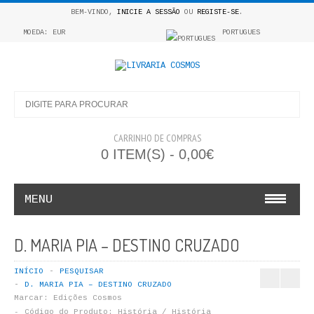
BEM-VINDO,
INICIE A SESSÃO
OU
REGISTE-SE
.
MOEDA: EUR
PORTUGUES
CARRINHO DE COMPRAS
0 ITEM(S) - 0,00€
MENU
INFANTO E JUVENIL
D. MARIA PIA – DESTINO CRUZADO
COSMOS INFANTIL
INÍCIO
PESQUISAR
D. MARIA PIA – DESTINO CRUZADO
COLEÇÃO APRENDE A COLORIR
Marcar:
Edições Cosmos
Código do Produto:
História / História