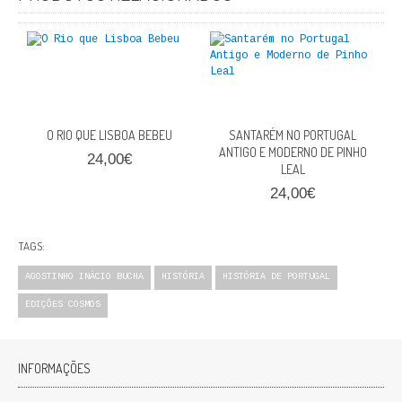
FICÇÃO E ROMANCE
LABIRINTOS DE EROS
NOVA BIBLIOTECA COSMOS
O RIO QUE LISBOA BEBEU
SANTARÉM NO PORTUGAL
POESIA E TEATRO
ANTIGO E MODERNO DE PINHO
24,00€
LEAL
REVISTA DEDALUS
24,00€
POLÍTICA
TAGS:
CIÊNCIA POLITICA
AGOSTINHO INÁCIO BUCHA
HISTÓRIA
HISTÓRIA DE PORTUGAL
RELAÇÕES INTERNACIONAIS
EDIÇÕES COSMOS
COLEÇÃO ATENA
INFORMAÇÕES
OUTROS TEMAS