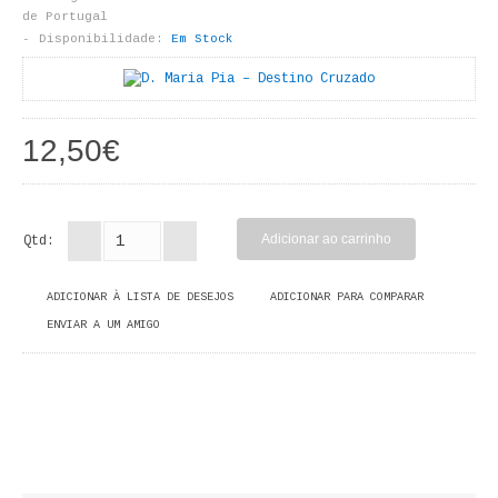
LIVROS DE PINTAR
de Portugal
Disponibilidade:
Em Stock
INFANTO - JUVENIL
ANTROPOLOGIA E SOCIOLOGIA
12,50€
COLEÇÃO RAÍZES
ARQUITECTURA
Qtd:
ARTE
ADICIONAR À LISTA DE DESEJOS
ADICIONAR PARA COMPARAR
CADERNOS HUMANITAS
ENVIAR A UM AMIGO
DIREITO
CIÊNCIA POLÍTICA
COSMOS DIREITO