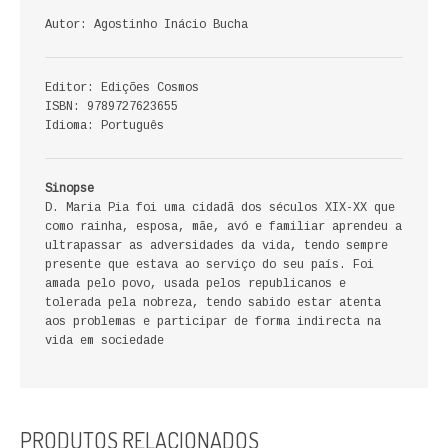
ECONOMIA, GESTÃO, CONTABILIDADE
Autor: Agostinho Inácio Bucha
ENSINO
Editor: Edições Cosmos
ISBN: 9789727623655
ANÁLISE DA ACÇÃO EDUCATIVA
Idioma: Português
COLEÇÃO PONTO DE INTERROGAÇÃO
Sinopse
COLEÇÃO PONTO E VÍRGULA
D. Maria Pia foi uma cidadã dos séculos XIX-XX que
como rainha, esposa, mãe, avó e familiar aprendeu a
HISTÓRIA
ultrapassar as adversidades da vida, tendo sempre
presente que estava ao serviço do seu país. Foi
amada pelo povo, usada pelos republicanos e
HISTÓRIA DE PORTUGAL
tolerada pela nobreza, tendo sabido estar atenta
aos problemas e participar de forma indirecta na
PRÉ-HISTÓRIA
vida em sociedade
LITERATURA
BIOGRAFIA
PRODUTOS RELACIONADOS