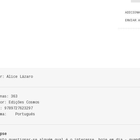
ADICIONA
ENVIAR A
r: Alice Lázaro
nas: 363
or: Edições Cosmos
: 9789727623297
oma: Português
pse