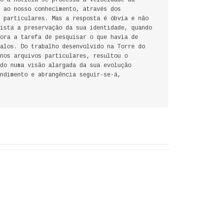
o a notícia se processa à velocidade da
 ao nosso conhecimento, através dos
 particulares. Mas a resposta é óbvia e não
ista a preservação da sua identidade, quando
ora a tarefa de pesquisar o que havia de
alos. Do trabalho desenvolvido na Torre do
nos arquivos particulares, resultou o
do numa visão alargada da sua evolução
ndimento e abrangência seguir-se-á,