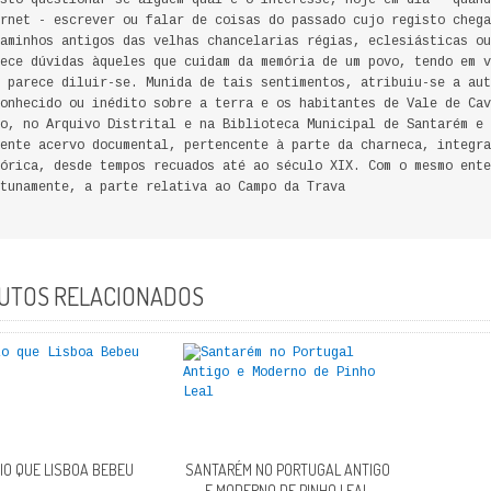
sto questionar-se alguém qual é o interesse, hoje em dia - quand
rnet - escrever ou falar de coisas do passado cujo registo chega
aminhos antigos das velhas chancelarias régias, eclesiásticas ou
ece dúvidas àqueles que cuidam da memória de um povo, tendo em v
 parece diluir-se. Munida de tais sentimentos, atribuiu-se a aut
onhecido ou inédito sobre a terra e os habitantes de Vale de Cav
o, no Arquivo Distrital e na Biblioteca Municipal de Santarém e 
ente acervo documental, pertencente à parte da charneca, integra
órica, desde tempos recuados até ao século XIX. Com o mesmo ente
tunamente, a parte relativa ao Campo da Trava
UTOS RELACIONADOS
RIO QUE LISBOA BEBEU
SANTARÉM NO PORTUGAL ANTIGO
E MODERNO DE PINHO LEAL