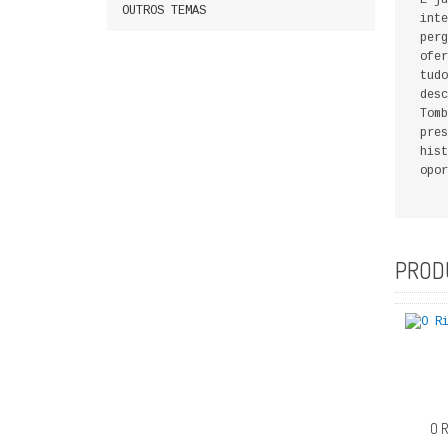
É ju
OUTROS TEMAS
inte
perg
ofer
tudo
desc
Tomb
pres
hist
opor
PROD
O 