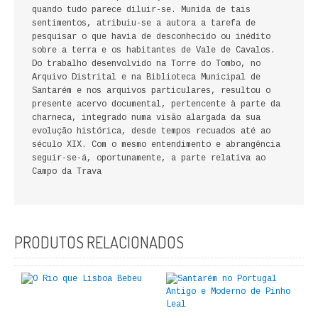
quando tudo parece diluir-se. Munida de tais
FICÇÃO E ROMANCE
sentimentos, atribuiu-se a autora a tarefa de
pesquisar o que havia de desconhecido ou inédito
LABIRINTOS DE EROS
sobre a terra e os habitantes de Vale de Cavalos.
Do trabalho desenvolvido na Torre do Tombo, no
Arquivo Distrital e na Biblioteca Municipal de
NOVA BIBLIOTECA COSMOS
Santarém e nos arquivos particulares, resultou o
presente acervo documental, pertencente à parte da
POESIA E TEATRO
charneca, integrado numa visão alargada da sua
evolução histórica, desde tempos recuados até ao
REVISTA DEDALUS
século XIX. Com o mesmo entendimento e abrangência
seguir-se-á, oportunamente, a parte relativa ao
Campo da Trava
POLÍTICA
CIÊNCIA POLITICA
PRODUTOS RELACIONADOS
RELAÇÕES INTERNACIONAIS
COLEÇÃO ATENA
OUTROS TEMAS