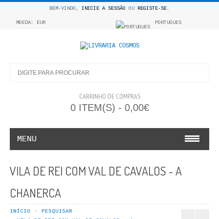
BEM-VINDO,
INICIE A SESSÃO
OU
REGISTE-SE
.
MOEDA: EUR
PORTUGUES
CARRINHO DE COMPRAS
0 ITEM(S) - 0,00€
MENU
INFANTO E JUVENIL
VILA DE REI COM VAL DE CAVALOS - A
COSMOS INFANTIL
CHANERCA
COLEÇÃO APRENDE A COLORIR
INÍCIO
PESQUISAR