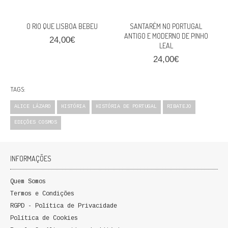
QUEM SOMOS
O RIO QUE LISBOA BEBEU
SANTARÉM NO PORTUGAL
PROMOÇÕES
ANTIGO E MODERNO DE PINHO
24,00€
LEAL
VER CARRINHO
24,00€
CONTACTOS
TAGS:
ALICE LÁZARO
HISTÓRIA
HISTÓRIA DE PORTUGAL
RIBATEJO
EDIÇÕES COSMOS
INFORMAÇÕES
Quem Somos
Termos e Condições
RGPD - Política de Privacidade
Política de Cookies