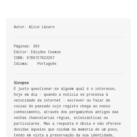
ECONOMIA, GESTÃO, CONTABILIDADE
ENSINO
Autor: Alice Lázaro
ANÁLISE DA ACÇÃO EDUCATIVA
Páginas: 363
COLEÇÃO PONTO DE INTERROGAÇÃO
Editor: Edições Cosmos
ISBN: 9789727623297
COLEÇÃO PONTO E VÍRGULA
Idioma: Português
HISTÓRIA
Sinopse
HISTÓRIA DE PORTUGAL
É justo questionar-se alguém qual é o interesse,
hoje em dia - quando a notícia se processa à
velocidade da internet - escrever ou falar de
PRÉ-HISTÓRIA
coisas do passado cujo registo chega ao nosso
conhecimento, através dos pergaminhos antigos das
LITERATURA
velhas chancelarias régias, eclesiásticas ou
particulares. Mas a resposta é óbvia e não oferece
BIOGRAFIA
dúvidas àqueles que cuidam da memória de um povo,
tendo em vista a preservação da sua identidade,