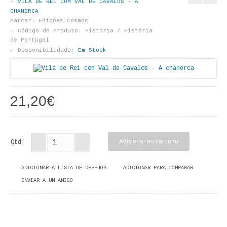
VILA DE REI COM VAL DE CAVALOS - A
LIVROS DE PINTAR
CHANERCA
Marcar:
Edições Cosmos
INFANTO - JUVENIL
Código do Produto:
História / História
de Portugal
Disponibilidade:
Em Stock
ANTROPOLOGIA E SOCIOLOGIA
COLEÇÃO RAÍZES
21,20€
ARQUITECTURA
ARTE
Qtd:
CADERNOS HUMANITAS
DIREITO
ADICIONAR À LISTA DE DESEJOS
ADICIONAR PARA COMPARAR
ENVIAR A UM AMIGO
CIÊNCIA POLÍTICA
COSMOS DIREITO