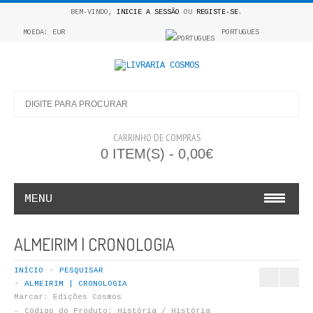
BEM-VINDO,
INICIE A SESSÃO
OU
REGISTE-SE
.
MOEDA: EUR
PORTUGUES
CARRINHO DE COMPRAS
0 ITEM(S) - 0,00€
MENU
INFANTO E JUVENIL
ALMEIRIM | CRONOLOGIA
COSMOS INFANTIL
INÍCIO
PESQUISAR
ALMEIRIM | CRONOLOGIA
COLEÇÃO APRENDE A COLORIR
Marcar:
Edições Cosmos
Código do Produto:
História / História