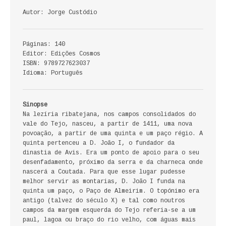
ECONOMIA, GESTÃO, CONTABILIDADE
Autor: Jorge Custódio
ENSINO
Páginas: 140
Editor: Edições Cosmos
ANÁLISE DA ACÇÃO EDUCATIVA
ISBN: 9789727623037
Idioma: Português
COLEÇÃO PONTO DE INTERROGAÇÃO
COLEÇÃO PONTO E VÍRGULA
Sinopse
Na lezíria ribatejana, nos campos consolidados do
HISTÓRIA
vale do Tejo, nasceu, a partir de 1411, uma nova
povoação, a partir de uma quinta e um paço régio. A
quinta pertenceu a D. João I, o fundador da
HISTÓRIA DE PORTUGAL
dinastia de Avis. Era um ponto de apoio para o seu
desenfadamento, próximo da serra e da charneca onde
PRÉ-HISTÓRIA
nascerá a Coutada. Para que esse lugar pudesse
melhor servir as montarias, D. João I funda na
LITERATURA
quinta um paço, o Paço de Almeirim. O topónimo era
antigo (talvez do século X) e tal como noutros
campos da margem esquerda do Tejo referia-se a um
BIOGRAFIA
paul, lagoa ou braço do rio velho, com águas mais