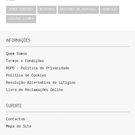
QUEM SOMOS
JORGE CUSTÓDIO
HISTÓRIA
HISTÓRIA DE PORTUGAL
RIBATEJO
EDIÇÕES COSMOS
PROMOÇÕES
VER CARRINHO
INFORMAÇÕES
CONTACTOS
Quem Somos
Termos e Condições
RGPD - Política de Privacidade
Política de Cookies
Resolução Alternativa de Litígios
Livro de Reclamações Online
SUPORTE
Contactos
Mapa do Site