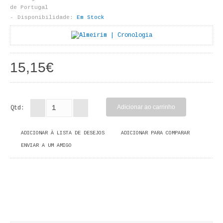
LIVROS DE PINTAR
de Portugal
Disponibilidade:
Em Stock
INFANTO - JUVENIL
ANTROPOLOGIA E SOCIOLOGIA
15,15€
COLEÇÃO RAÍZES
ARQUITECTURA
Qtd:
ARTE
ADICIONAR À LISTA DE DESEJOS
ADICIONAR PARA COMPARAR
CADERNOS HUMANITAS
ENVIAR A UM AMIGO
DIREITO
CIÊNCIA POLÍTICA
COSMOS DIREITO