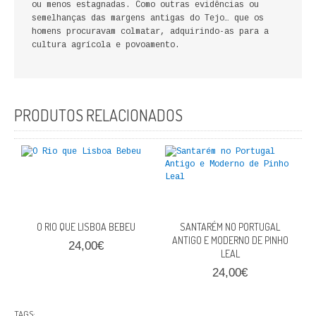
ou menos estagnadas. Como outras evidências ou
FICÇÃO E ROMANCE
semelhanças das margens antigas do Tejo… que os
homens procuravam colmatar, adquirindo-as para a
cultura agrícola e povoamento.
LABIRINTOS DE EROS
NOVA BIBLIOTECA COSMOS
POESIA E TEATRO
PRODUTOS RELACIONADOS
REVISTA DEDALUS
POLÍTICA
CIÊNCIA POLITICA
O RIO QUE LISBOA BEBEU
SANTARÉM NO PORTUGAL
RELAÇÕES INTERNACIONAIS
ANTIGO E MODERNO DE PINHO
24,00€
LEAL
COLEÇÃO ATENA
24,00€
OUTROS TEMAS
TAGS: