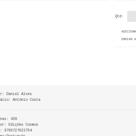
Qtd:
ADICIONA
ENVIAR A
r: Daniel Alves
ácio: António Costa
nas: 430
or: Edições Cosmos
: 9789727623754