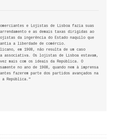
omerciantes e Lojistas de Lisboa fazia suas
arrendamento e as demais taxas dirigidas ao
ojistas da ingerência do Estado naquilo que
antia a liberdade de comércio.
licano, em 1908, não resulta de um caso
a associativa. Os lojistas de Lisboa estavam,
vez mais com os ideais da República. O
samente no ano de 1908, quando nem à imprensa
antes fazerem parte dos partidos avançados na
 a República."