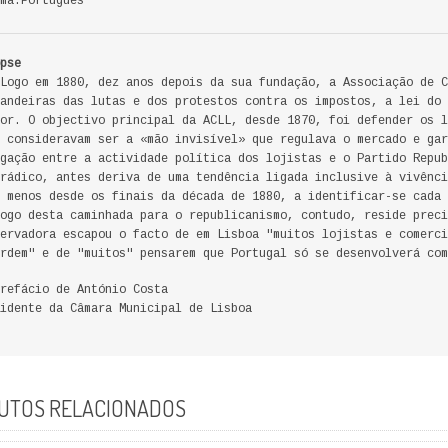
ma:Português
pse
Logo em 1880, dez anos depois da sua fundação, a Associação de C
andeiras das lutas e dos protestos contra os impostos, a lei do 
or. O objectivo principal da ACLL, desde 1870, foi defender os l
 consideravam ser a «mão invisível» que regulava o mercado e gar
gação entre a actividade política dos lojistas e o Partido Repub
rádico, antes deriva de uma tendência ligada inclusive à vivênci
 menos desde os finais da década de 1880, a identificar-se cada 
ogo desta caminhada para o republicanismo, contudo, reside preci
ervadora escapou o facto de em Lisboa "muitos lojistas e comerci
rdem" e de "muitos" pensarem que Portugal só se desenvolverá com
refácio de António Costa
idente da Câmara Municipal de Lisboa
UTOS RELACIONADOS