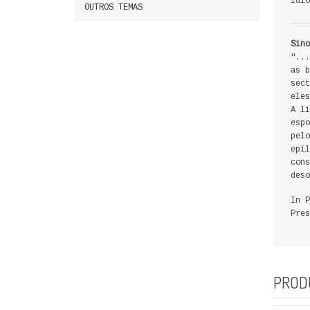
Idio
OUTROS TEMAS
Sino
"...
as b
sect
eles
A li
espo
pelo
epíl
cons
deso
In P
Pres
PROD