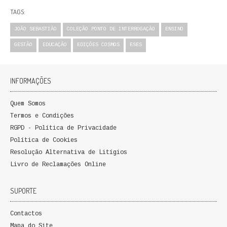
QUEM SOMOS
TAGS:
JOÃO SEBASTIÃO
COLEÇÃO PONTO DE INTERROGAÇÃO
ENSINO
PROMOÇÕES
GESTÃO
EDUCAÇÃO
EDIÇÕES COSMOS
ESES
VER CARRINHO
CONTACTOS
INFORMAÇÕES
Quem Somos
Termos e Condições
RGPD - Política de Privacidade
Política de Cookies
Resolução Alternativa de Litígios
Livro de Reclamações Online
SUPORTE
Contactos
Mapa do Site