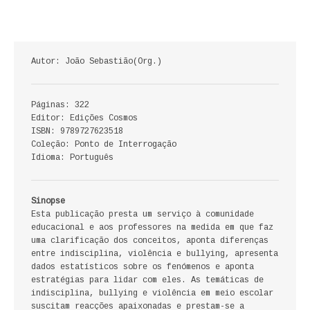
ECONOMIA, GESTÃO, CONTABILIDADE
ENSINO
Autor: João Sebastião(Org.)
ANÁLISE DA ACÇÃO EDUCATIVA
Páginas: 322
COLEÇÃO PONTO DE INTERROGAÇÃO
Editor: Edições Cosmos
ISBN: 9789727623518
COLEÇÃO PONTO E VÍRGULA
Coleção: Ponto de Interrogação
Idioma: Português
HISTÓRIA
HISTÓRIA DE PORTUGAL
Sinopse
Esta publicação presta um serviço à comunidade
educacional e aos professores na medida em que faz
PRÉ-HISTÓRIA
uma clarificação dos conceitos, aponta diferenças
entre indisciplina, violência e bullying, apresenta
LITERATURA
dados estatísticos sobre os fenómenos e aponta
estratégias para lidar com eles. As temáticas de
BIOGRAFIA
indisciplina, bullying e violência em meio escolar
suscitam reacções apaixonadas e prestam-se a