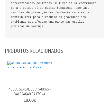
interpretações políticas. O livro dá um contributo
FICÇÃO E ROMANCE
para o estudo sério destas temáticas, apontado
caminhos de prevenção dos fenómenos capazes de
LABIRINTOS DE EROS
contribuírem para a redução da gravidade dos
problemas que afectam uma parte das escolas
públicas de Portugal.
NOVA BIBLIOTECA COSMOS
POESIA E TEATRO
REVISTA DEDALUS
PRODUTOS RELACIONADOS
POLÍTICA
CIÊNCIA POLITICA
RELAÇÕES INTERNACIONAIS
ABUSO SEXUAL DE CRIANÇAS -
COLEÇÃO ATENA
VALORAÇÃO DA PROVA
18,00€
OUTROS TEMAS