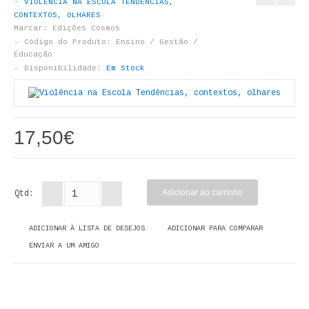
VIOLÊNCIA NA ESCOLA TENDÊNCIAS,
LIVROS DE PINTAR
CONTEXTOS, OLHARES
Marcar:
Edições Cosmos
INFANTO - JUVENIL
Código do Produto:
Ensino / Gestão /
Educação
Disponibilidade:
Em Stock
ANTROPOLOGIA E SOCIOLOGIA
COLEÇÃO RAÍZES
17,50€
ARQUITECTURA
ARTE
Qtd:
CADERNOS HUMANITAS
DIREITO
ADICIONAR À LISTA DE DESEJOS
ADICIONAR PARA COMPARAR
ENVIAR A UM AMIGO
CIÊNCIA POLÍTICA
COSMOS DIREITO