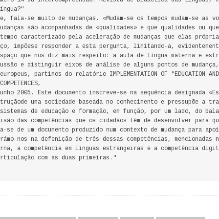
mero 14 da Intercompreensão: Revista de Didáctica das Línguas, é
íngua?"
e, fala-se muito de mudanças. «Mudam-se os tempos mudam-se as vo
udanças são acompanhadas de «qualidades» e que qualidades ou que
tempo caracterizado pela aceleração de mudanças que elas própria
ço, impõese responder a esta pergunta, limitando-a, evidentement
spaço que nos diz mais respeito: a aula de língua materna e estr
ussão e distinguir eixos de análise de alguns pontos de mudança,
europeus, partimos do relatório IMPLEMENTATION OF "EDUCATION AND
COMPETENCES,
unho 2005. Este documento inscreve-se na sequência designada «Es
truçãode uma sociedade baseada no conhecimento e pressupõe a tra
sistemas de educação e formação, em função, por um lado, do bala
isão das competências que os cidadãos têm de desenvolver para qu
a-se de um documento produzido num contexto de mudança para apoi
rámo-nos na defenição de três dessas competências, mencionadas n
rna, a competência em línguas estrangeiras e a competência digit
rticulação com as duas primeiras."