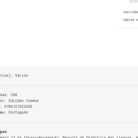
ADICIONA
ENVIAR A
r(es): Vários
nas: 298
or: Edições Cosmos
: 9789727623266
ma: Português
pse