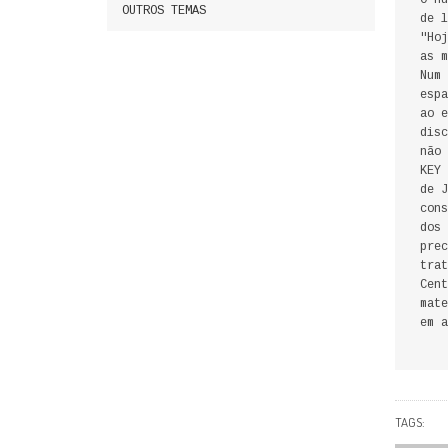
O nú
OUTROS TEMAS
de l
"Hoj
as m
Num 
espa
ao e
disc
não 
KEY 
de J
cons
dos 
prec
trat
Cent
mate
em a
TAGS: