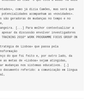
 dedicado ao tema "O que está a mudar na aula
ntades», como já dizia Camões, mas será que
 potencialidades acompanham as «novidades».
s são geradoras de mudanças no tempo e no
e,
angeira. [...] Para melhor contextualizar a
 apesar da discussão envolver investigadores
 TRAINING 2010" WORK PROGRAMME FOCUS GROUP ON
tratégia de Lisboa» que passa pela
nsformação
nço do que foi feito e, por outro lado, da
e as metas de «Lisboa» sejam atingidas,
ar mudanças nos sistemas educativos. […]
o documento referido: a comunicação em língua
al,