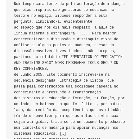
Num tempo caracterizado pela aceleração de mudanças
FICÇÃO E ROMANCE
que elas próprias são geradoras de mudanças no
tempo e no espaço, impõese responder a esta
LABIRINTOS DE EROS
pergunta, limitando-a, evidentemente,
ao espaço que nos diz mais respeito: a aula de
língua materna e estrangeira. [...] Para melhor
NOVA BIBLIOTECA COSMOS
contextualizar a discussão e distinguir eixos de
análise de alguns pontos de mudança, apesar da
POESIA E TEATRO
discussão envolver investigadores não europeus,
partimos do relatório IMPLEMENTATION OF "EDUCATION
REVISTA DEDALUS
AND TRAINING 2010" WORK PROGRAMME FOCUS GROUP ON
KEY COMPETENCES,
de Junho 2005. Este documento inscreve-se na
POLÍTICA
sequência designada «Estratégia de Lisboa» que
passa pela construçãode uma sociedade baseada no
CIÊNCIA POLITICA
conhecimento e pressupõe a transformação
dos sistemas de educação e formação, em função, por
RELAÇÕES INTERNACIONAIS
um lado, do balanço do que foi feito e, por outro
lado, da precisão das competências que os cidadãos
têm de desenvolver para que as metas de «Lisboa»
COLEÇÃO ATENA
sejam atingidas, trata-se de um documento produzido
num contexto de mudança para apoiar mudanças nos
OUTROS TEMAS
sistemas educativos. […]