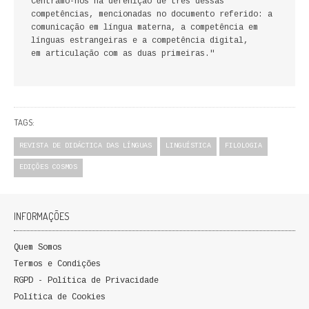
Centrámo-nos na defenição de três dessas
QUEM SOMOS
competências, mencionadas no documento referido: a
comunicação em língua materna, a competência em
línguas estrangeiras e a competência digital,
PROMOÇÕES
em articulação com as duas primeiras."
VER CARRINHO
CONTACTOS
TAGS:
REVISTA DE DIDÁCTICA DAS LÍNGUAS
LINGUÍSTICA
FILOLOGIA
EDIÇÕES COSMOS
INFORMAÇÕES
Quem Somos
Termos e Condições
RGPD - Política de Privacidade
Política de Cookies