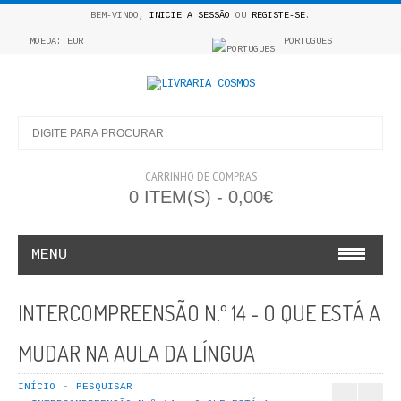
BEM-VINDO,
INICIE A SESSÃO
OU
REGISTE-SE
.
MOEDA: EUR
PORTUGUES
CARRINHO DE COMPRAS
0 ITEM(S) - 0,00€
MENU
INFANTO E JUVENIL
INTERCOMPREENSÃO N.º 14 - O QUE ESTÁ A
COSMOS INFANTIL
MUDAR NA AULA DA LÍNGUA
COLEÇÃO APRENDE A COLORIR
INÍCIO
PESQUISAR