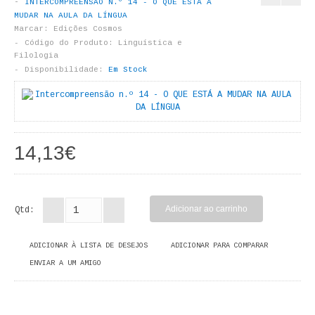
INTERCOMPREENSÃO N.º 14 - O QUE ESTÁ A
LIVROS DE PINTAR
MUDAR NA AULA DA LÍNGUA
Marcar:
Edições Cosmos
INFANTO - JUVENIL
Código do Produto:
Linguística e
Filologia
Disponibilidade:
Em Stock
ANTROPOLOGIA E SOCIOLOGIA
COLEÇÃO RAÍZES
ARQUITECTURA
14,13€
ARTE
CADERNOS HUMANITAS
Qtd:
DIREITO
ADICIONAR À LISTA DE DESEJOS
ADICIONAR PARA COMPARAR
CIÊNCIA POLÍTICA
ENVIAR A UM AMIGO
COSMOS DIREITO