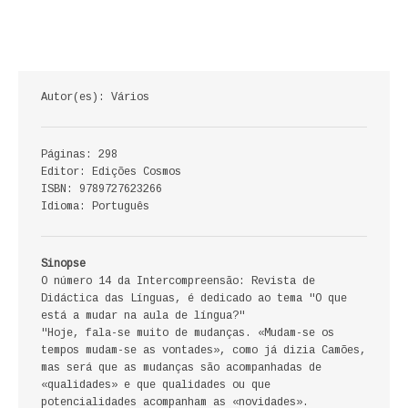
ECONOMIA, GESTÃO, CONTABILIDADE
ENSINO
Autor(es): Vários
ANÁLISE DA ACÇÃO EDUCATIVA
COLEÇÃO PONTO DE INTERROGAÇÃO
Páginas: 298
Editor: Edições Cosmos
COLEÇÃO PONTO E VÍRGULA
ISBN: 9789727623266
Idioma: Português
HISTÓRIA
HISTÓRIA DE PORTUGAL
Sinopse
O número 14 da Intercompreensão: Revista de
Didáctica das Línguas, é dedicado ao tema "O que
PRÉ-HISTÓRIA
está a mudar na aula de língua?"
"Hoje, fala-se muito de mudanças. «Mudam-se os
LITERATURA
tempos mudam-se as vontades», como já dizia Camões,
mas será que as mudanças são acompanhadas de
BIOGRAFIA
«qualidades» e que qualidades ou que
potencialidades acompanham as «novidades».