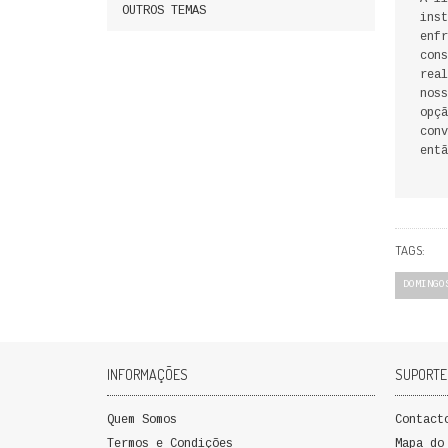
OUTROS TEMAS
inst
enfr
cons
real
noss
opçã
conv
entã
TAGS:
DOMINGO
INFORMAÇÕES
SUPORTE
Quem Somos
Contact
Termos e Condições
Mapa do