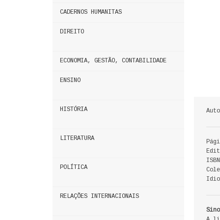
CADERNOS HUMANITAS
DIREITO
ECONOMIA, GESTÃO, CONTABILIDADE
ENSINO
HISTÓRIA
Auto
LITERATURA
Pági
Edit
ISBN
POLÍTICA
Cole
Idio
RELAÇÕES INTERNACIONAIS
Sino
A li