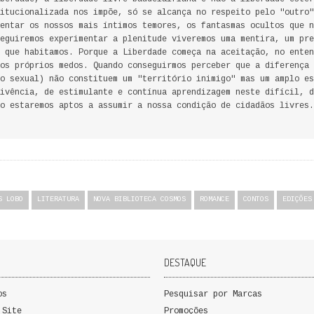
itucionalizada nos impõe, só se alcança no respeito pelo "outro"
entar os nossos mais íntimos temores, os fantasmas ocultos que n
eguiremos experimentar a plenitude viveremos uma mentira, um pre
 que habitamos. Porque a Liberdade começa na aceitação, no enten
os próprios medos. Quando conseguirmos perceber que a diferença 
o sexual) não constituem um "território inimigo" mas um amplo es
ivência, de estimulante e contínua aprendizagem neste difícil, d
o estaremos aptos a assumir a nossa condição de cidadãos livres.
S LOBO
LITERATURA
NOVA BIBLIOTECA COSMOS
ROMANCE
CONTOS
EDIÇÕES
DESTAQUE
os
Pesquisar por Marcas
 Site
Promoções