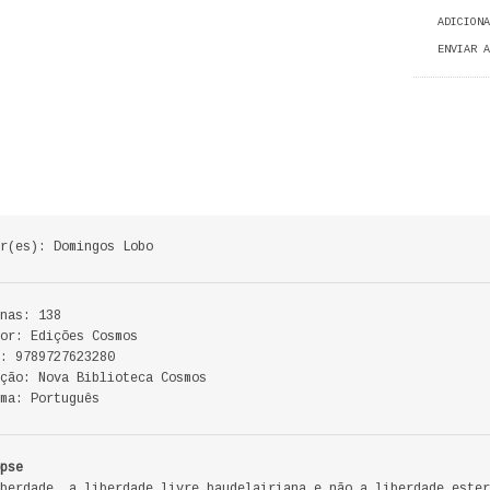
ADICIONA
ENVIAR A
r(es): Domingos Lobo
nas: 138
or: Edições Cosmos
: 9789727623280
ção: Nova Biblioteca Cosmos
ma: Português
pse
berdade, a liberdade livre baudelairiana e não a liberdade ester