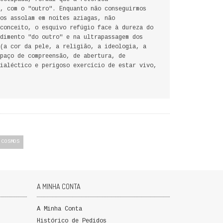
, com o "outro". Enquanto não conseguirmos
os assolam em noites aziagas, não
conceito, o esquivo refúgio face à dureza do
dimento "do outro" e na ultrapassagem dos
(a cor da pele, a religião, a ideologia, a
paço de compreensão, de abertura, de
ialéctico e perigoso exercício de estar vivo,
 COSMOS
A MINHA CONTA
A Minha Conta
Histórico de Pedidos