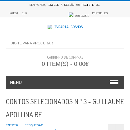
BEM-VINDO,
INICIE A SESSÃO
OU
REGISTE-SE
.
MOEDA: EUR
PORTUGUES
CARRINHO DE COMPRAS
0 ITEM(S) - 0,00€
MENU
INFANTO E JUVENIL
CONTOS SELECIONADOS N.º 3 - GUILLAUME
COSMOS INFANTIL
APOLLINAIRE
COLEÇÃO APRENDE A COLORIR
INÍCIO
PESQUISAR