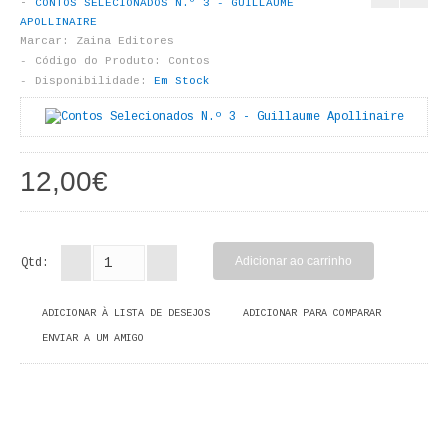
CONTOS SELECIONADOS N.º 3 - GUILLAUME
LIVROS DE PINTAR
APOLLINAIRE
Marcar:
Zaina Editores
INFANTO - JUVENIL
Código do Produto:
Contos
Disponibilidade:
Em Stock
ANTROPOLOGIA E SOCIOLOGIA
COLEÇÃO RAÍZES
12,00€
ARQUITECTURA
ARTE
Qtd:
CADERNOS HUMANITAS
ADICIONAR À LISTA DE DESEJOS
ADICIONAR PARA COMPARAR
DIREITO
ENVIAR A UM AMIGO
CIÊNCIA POLÍTICA
COSMOS DIREITO