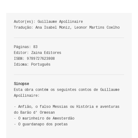
ECONOMIA, GESTÃO, CONTABILIDADE
ENSINO
Autor(es): Guillaume Apollinaire
Tradução: Ana Isabel Moniz, Leonor Martins Coelho
ANÁLISE DA ACÇÃO EDUCATIVA
COLEÇÃO PONTO DE INTERROGAÇÃO
Páginas: 83
Editor: Zaina Editores
ISBN: 9789727623808
COLEÇÃO PONTO E VÍRGULA
Idioma: Português
HISTÓRIA
Sinopse
HISTÓRIA DE PORTUGAL
Esta obra contém os seguintes contos de Guillaume
Apollinaire:
PRÉ-HISTÓRIA
- Anfião, o falso Messias ou História e aventuras
do Barão d' Ormesan
LITERATURA
- O marinheiro de Amesterdão
- O guardanapo dos poetas
BIOGRAFIA