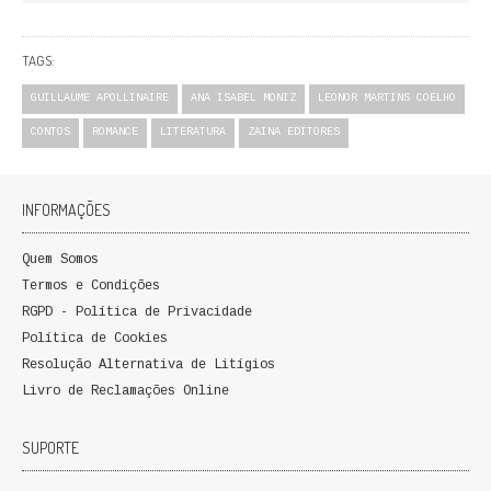
FICÇÃO E ROMANCE
TAGS:
LABIRINTOS DE EROS
GUILLAUME APOLLINAIRE
ANA ISABEL MONIZ
LEONOR MARTINS COELHO
NOVA BIBLIOTECA COSMOS
CONTOS
ROMANCE
LITERATURA
ZAINA EDITORES
POESIA E TEATRO
INFORMAÇÕES
REVISTA DEDALUS
Quem Somos
POLÍTICA
Termos e Condições
RGPD - Política de Privacidade
CIÊNCIA POLITICA
Política de Cookies
Resolução Alternativa de Litígios
RELAÇÕES INTERNACIONAIS
Livro de Reclamações Online
COLEÇÃO ATENA
SUPORTE
OUTROS TEMAS