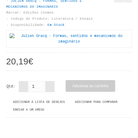
JULIEN GRACQ - FORMAS, SENTIDOS E
LIVROS DE PINTAR
MECANISMOS DO IMAGINÁRIO
Marcar:
Edições Cosmos
INFANTO - JUVENIL
Código do Produto:
Literatura / Ensaio
Disponibilidade:
Em Stock
ANTROPOLOGIA E SOCIOLOGIA
COLEÇÃO RAÍZES
20,19€
ARQUITECTURA
ARTE
Qtd:
CADERNOS HUMANITAS
DIREITO
ADICIONAR À LISTA DE DESEJOS
ADICIONAR PARA COMPARAR
ENVIAR A UM AMIGO
CIÊNCIA POLÍTICA
COSMOS DIREITO