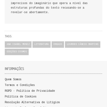
imprecisos do imaginário que opera a nível das
FICÇÃO E ROMANCE
estruturas profundas do texto recusando-se a
revelar-se abertamente.
LABIRINTOS DE EROS
NOVA BIBLIOTECA COSMOS
TAGS:
POESIA E TEATRO
ANA ISABEL MONIZ
LITERATURA
ENSAIO
LOURDES CÂNCIO MARTINS
REVISTA DEDALUS
EDIÇÕES COSMOS
POLÍTICA
INFORMAÇÕES
CIÊNCIA POLITICA
Quem Somos
RELAÇÕES INTERNACIONAIS
Termos e Condições
COLEÇÃO ATENA
RGPD - Política de Privacidade
Política de Cookies
OUTROS TEMAS
Resolução Alternativa de Litígios