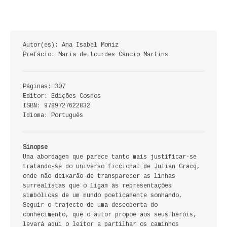
ECONOMIA, GESTÃO, CONTABILIDADE
ENSINO
Autor(es): Ana Isabel Moniz
ANÁLISE DA ACÇÃO EDUCATIVA
Prefácio: Maria de Lourdes Câncio Martins
COLEÇÃO PONTO DE INTERROGAÇÃO
Páginas: 307
Editor: Edições Cosmos
COLEÇÃO PONTO E VÍRGULA
ISBN: 9789727622832
Idioma: Português
HISTÓRIA
HISTÓRIA DE PORTUGAL
Sinopse
Uma abordagem que parece tanto mais justificar-se
tratando-se do universo ficcional de Julian Gracq,
PRÉ-HISTÓRIA
onde não deixarão de transparecer as linhas
surrealistas que o ligam às representações
LITERATURA
simbólicas de um mundo poeticamente sonhando.
Seguir o trajecto de uma descoberta do
BIOGRAFIA
conhecimento, que o autor propõe aos seus heróis,
levará aqui o leitor a partilhar os caminhos