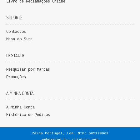
Livro de Reclamações Online
QUEM SOMOS
SUPORTE
PROMOÇÕES
Contactos
VER CARRINHO
Mapa do Site
CONTACTOS
DESTAQUE
Pesquisar por Marcas
Promoções
A MINHA CONTA
A Minha Conta
Histórico de Pedidos
Zaina Portugal, Lda. NIF: 505128969
webdesign by:
criativo.net