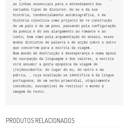
as linhas essenciais para o entendimento dos
FICÇÃO E ROMANCE
variados tipos de discurso: do eu e da sua
história, tendencialmente autobiográfica, e da
LABIRINTOS DE EROS
História colectiva como projecto de re construção
de um país e de um povo, passando pela configuração
NOVA BIBLIOTECA COSMOS
da poesia e do seu alargamento ao romance e ao
conto, bem como pela argumentação do ensaio, esses
modos distintos de palavra e de acção sobre o outro
POESIA E TEATRO
que concorrem para a escrita da viagem.
Num mundo de destruição e desesperança e numa época
REVISTA DEDALUS
de usurpação da linguagem e dos valores, a escrita
virá assumir a gesta epopeica da viagem de
(re)descoberta: do lugar do eu, do outro e da
POLÍTICA
pátria, … cuja exaltação se identifica à da língua
portuguesa; de um verbo primordial, utopicamente
CIÊNCIA POLITICA
concebido, susceptível de restituir o mundo à
imagem do texto.
RELAÇÕES INTERNACIONAIS
COLEÇÃO ATENA
PRODUTOS RELACIONADOS
OUTROS TEMAS