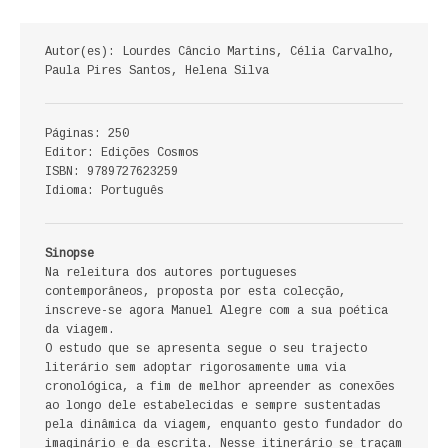
ECONOMIA, GESTÃO, CONTABILIDADE
Autor(es): Lourdes Câncio Martins, Célia Carvalho,
ENSINO
Paula Pires Santos, Helena Silva
ANÁLISE DA ACÇÃO EDUCATIVA
Páginas: 250
COLEÇÃO PONTO DE INTERROGAÇÃO
Editor: Edições Cosmos
ISBN: 9789727623259
Idioma: Português
COLEÇÃO PONTO E VÍRGULA
HISTÓRIA
Sinopse
Na releitura dos autores portugueses
HISTÓRIA DE PORTUGAL
contemporâneos, proposta por esta colecção,
inscreve-se agora Manuel Alegre com a sua poética
da viagem.
PRÉ-HISTÓRIA
O estudo que se apresenta segue o seu trajecto
literário sem adoptar rigorosamente uma via
LITERATURA
cronológica, a fim de melhor apreender as conexões
ao longo dele estabelecidas e sempre sustentadas
BIOGRAFIA
pela dinâmica da viagem, enquanto gesto fundador do
imaginário e da escrita. Nesse itinerário se traçam