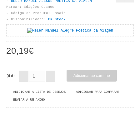
RELER MANUEL ALEGRE POÉTICA DA VIAGEM
LIVROS DE PINTAR
Marcar:
Edições Cosmos
Código do Produto:
Ensaio
INFANTO - JUVENIL
Disponibilidade:
Em Stock
ANTROPOLOGIA E SOCIOLOGIA
COLEÇÃO RAÍZES
20,19€
ARQUITECTURA
ARTE
Qtd:
CADERNOS HUMANITAS
ADICIONAR À LISTA DE DESEJOS
ADICIONAR PARA COMPARAR
ENVIAR A UM AMIGO
DIREITO
CIÊNCIA POLÍTICA
COSMOS DIREITO