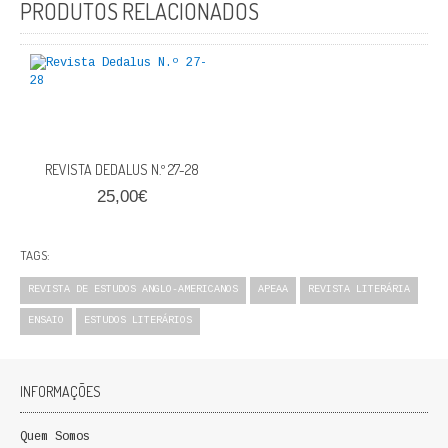
PRODUTOS RELACIONADOS
FICÇÃO E ROMANCE
LABIRINTOS DE EROS
NOVA BIBLIOTECA COSMOS
POESIA E TEATRO
REVISTA DEDALUS N.º 27-28
25,00€
REVISTA DEDALUS
POLÍTICA
TAGS:
CIÊNCIA POLITICA
REVISTA DE ESTUDOS ANGLO-AMERICANOS
APEAA
REVISTA LITERÁRIA
ENSAIO
ESTUDOS LITERÁRIOS
RELAÇÕES INTERNACIONAIS
COLEÇÃO ATENA
INFORMAÇÕES
OUTROS TEMAS
Quem Somos