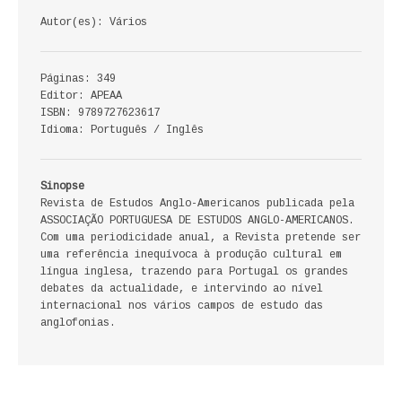
ECONOMIA, GESTÃO, CONTABILIDADE
Autor(es): Vários
ENSINO
Páginas: 349
Editor: APEAA
ANÁLISE DA ACÇÃO EDUCATIVA
ISBN: 9789727623617
Idioma: Português / Inglês
COLEÇÃO PONTO DE INTERROGAÇÃO
COLEÇÃO PONTO E VÍRGULA
Sinopse
Revista de Estudos Anglo-Americanos publicada pela
HISTÓRIA
ASSOCIAÇÃO PORTUGUESA DE ESTUDOS ANGLO-AMERICANOS.
Com uma periodicidade anual, a Revista pretende ser
uma referência inequívoca à produção cultural em
HISTÓRIA DE PORTUGAL
língua inglesa, trazendo para Portugal os grandes
debates da actualidade, e intervindo ao nível
PRÉ-HISTÓRIA
internacional nos vários campos de estudo das
anglofonias.
LITERATURA
BIOGRAFIA