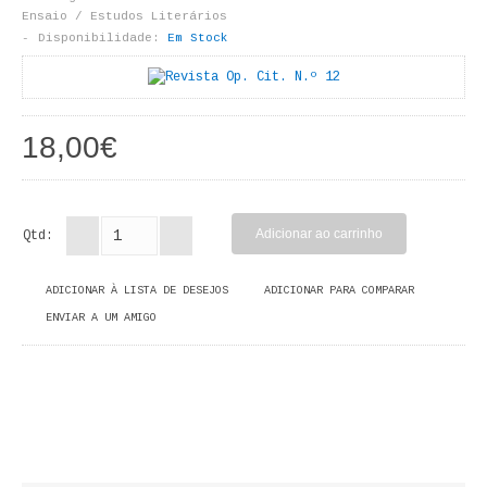
LIVROS DE PINTAR
Ensaio / Estudos Literários
Disponibilidade:
Em Stock
INFANTO - JUVENIL
ANTROPOLOGIA E SOCIOLOGIA
18,00€
COLEÇÃO RAÍZES
ARQUITECTURA
Qtd:
ARTE
ADICIONAR À LISTA DE DESEJOS
ADICIONAR PARA COMPARAR
CADERNOS HUMANITAS
ENVIAR A UM AMIGO
DIREITO
CIÊNCIA POLÍTICA
COSMOS DIREITO