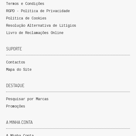
Termos e Condições
QUEM SOMOS
RGPD - Política de Privacidade
Política de Cookies
PROMOÇÕES
Resolução Alternativa de Litígios
Livro de Reclamações Online
VER CARRINHO
CONTACTOS
SUPORTE
Contactos
Mapa do Site
DESTAQUE
Pesquisar por Marcas
Promoções
A MINHA CONTA