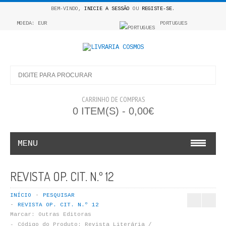
BEM-VINDO,
INICIE A SESSÃO
OU
REGISTE-SE
.
MOEDA: EUR
PORTUGUES
CARRINHO DE COMPRAS
0 ITEM(S) - 0,00€
MENU
INFANTO E JUVENIL
REVISTA OP. CIT. N.º 12
COSMOS INFANTIL
INÍCIO
PESQUISAR
REVISTA OP. CIT. N.º 12
COLEÇÃO APRENDE A COLORIR
Marcar:
Outras Editoras
Código do Produto:
Revista Literária /