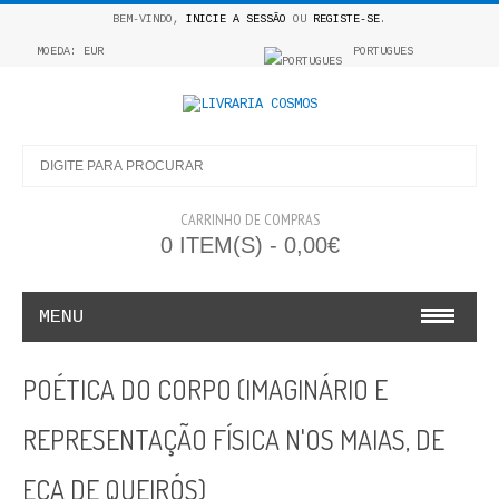
BEM-VINDO,
INICIE A SESSÃO
OU
REGISTE-SE
.
MOEDA: EUR
PORTUGUES
CARRINHO DE COMPRAS
0 ITEM(S) - 0,00€
MENU
INFANTO E JUVENIL
POÉTICA DO CORPO (IMAGINÁRIO E
COSMOS INFANTIL
REPRESENTAÇÃO FÍSICA N'OS MAIAS, DE
COLEÇÃO APRENDE A COLORIR
EÇA DE QUEIRÓS)