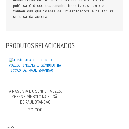
novas rotas de leitura. O estudo que agora se
FICÇÃO E ROMANCE
publica é disso testemunho inequívoco, como é
também das qualidades de investigadora e da finura
crítica da autora.
LABIRINTOS DE EROS
NOVA BIBLIOTECA COSMOS
PRODUTOS RELACIONADOS
POESIA E TEATRO
REVISTA DEDALUS
POLÍTICA
CIÊNCIA POLITICA
A MÁSCARA E O SONHO - VOZES,
RELAÇÕES INTERNACIONAIS
IMGENS E SÍMBOLO NA FICÇÃO
DE RAUL BRANDÃO
COLEÇÃO ATENA
20,00€
OUTROS TEMAS
TAGS: