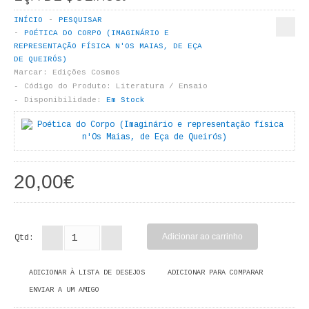
LIVROS DE PINTAR
INÍCIO
PESQUISAR
POÉTICA DO CORPO (IMAGINÁRIO E
INFANTO - JUVENIL
REPRESENTAÇÃO FÍSICA N'OS MAIAS, DE EÇA
DE QUEIRÓS)
ANTROPOLOGIA E SOCIOLOGIA
Marcar:
Edições Cosmos
Código do Produto:
Literatura / Ensaio
Disponibilidade:
Em Stock
COLEÇÃO RAÍZES
ARQUITECTURA
ARTE
20,00€
CADERNOS HUMANITAS
DIREITO
Qtd:
CIÊNCIA POLÍTICA
ADICIONAR À LISTA DE DESEJOS
ADICIONAR PARA COMPARAR
COSMOS DIREITO
ENVIAR A UM AMIGO