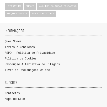
QUEM SOMOS
LITERATURA
ENSAIO
ANÁLISE DA ACÇÃO EDUCATIVA
EDIÇÕES COSMOS
ANA LUÍSA VILELA
PROMOÇÕES
VER CARRINHO
INFORMAÇÕES
CONTACTOS
Quem Somos
Termos e Condições
RGPD - Política de Privacidade
Política de Cookies
Resolução Alternativa de Litígios
Livro de Reclamações Online
SUPORTE
Contactos
Mapa do Site