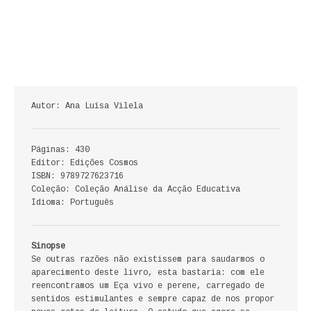
ECONOMIA, GESTÃO, CONTABILIDADE
ENSINO
ANÁLISE DA ACÇÃO EDUCATIVA
COLEÇÃO PONTO DE INTERROGAÇÃO
Autor: Ana Luísa Vilela
COLEÇÃO PONTO E VÍRGULA
Páginas: 430
Editor: Edições Cosmos
HISTÓRIA
ISBN: 9789727623716
Coleção: Coleção Análise da Acção Educativa
HISTÓRIA DE PORTUGAL
Idioma: Português
PRÉ-HISTÓRIA
Sinopse
Se outras razões não existissem para saudarmos o
LITERATURA
aparecimento deste livro, esta bastaria: com ele
reencontramos um Eça vivo e perene, carregado de
BIOGRAFIA
sentidos estimulantes e sempre capaz de nos propor