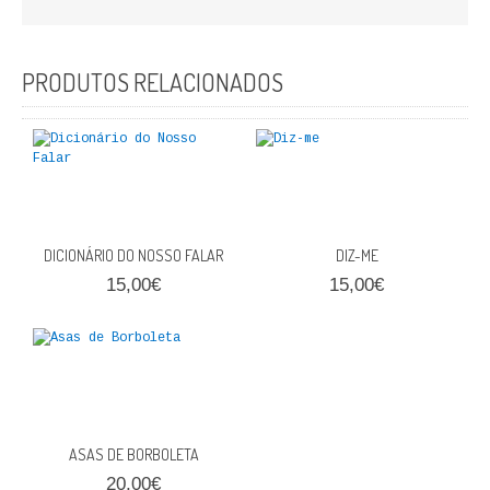
FICÇÃO E ROMANCE
LABIRINTOS DE EROS
PRODUTOS RELACIONADOS
NOVA BIBLIOTECA COSMOS
POESIA E TEATRO
REVISTA DEDALUS
DICIONÁRIO DO NOSSO FALAR
DIZ-ME
POLÍTICA
15,00€
15,00€
CIÊNCIA POLITICA
RELAÇÕES INTERNACIONAIS
COLEÇÃO ATENA
ASAS DE BORBOLETA
OUTROS TEMAS
20,00€