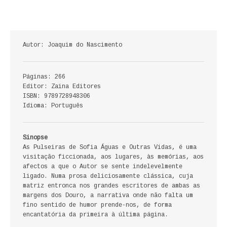
ECONOMIA, GESTÃO, CONTABILIDADE
ENSINO
Autor: Joaquim do Nascimento
ANÁLISE DA ACÇÃO EDUCATIVA
Páginas: 266
COLEÇÃO PONTO DE INTERROGAÇÃO
Editor: Zaina Editores
ISBN: 9789728948306
COLEÇÃO PONTO E VÍRGULA
Idioma: Português
HISTÓRIA
Sinopse
HISTÓRIA DE PORTUGAL
As Pulseiras de Sofia Águas e Outras Vidas, é uma
visitação ficcionada, aos lugares, às memórias, aos
afectos a que o Autor se sente indelevelmente
PRÉ-HISTÓRIA
ligado. Numa prosa deliciosamente clássica, cuja
matriz entronca nos grandes escritores de ambas as
LITERATURA
margens dos Douro, a narrativa onde não falta um
fino sentido de humor prende-nos, de forma
BIOGRAFIA
encantatória da primeira à última página.