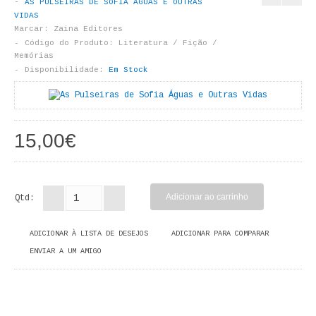
AS PULSEIRAS DE SOFIA ÁGUAS E OUTRAS
LIVROS DE PINTAR
VIDAS
Marcar:
Zaina Editores
INFANTO - JUVENIL
Código do Produto:
Literatura / Fição /
Memórias
Disponibilidade:
Em Stock
ANTROPOLOGIA E SOCIOLOGIA
COLEÇÃO RAÍZES
15,00€
ARQUITECTURA
ARTE
Qtd:
CADERNOS HUMANITAS
DIREITO
ADICIONAR À LISTA DE DESEJOS
ADICIONAR PARA COMPARAR
ENVIAR A UM AMIGO
CIÊNCIA POLÍTICA
COSMOS DIREITO