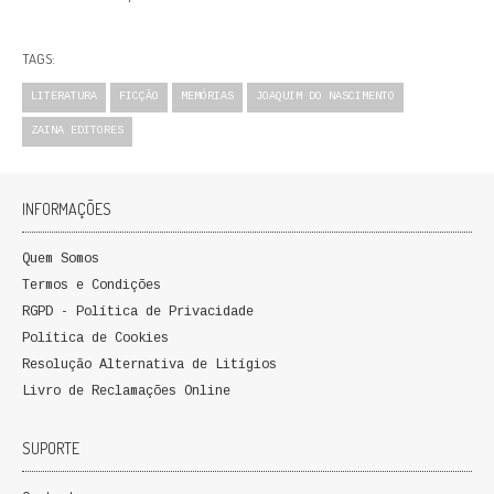
QUEM SOMOS
TAGS:
PROMOÇÕES
LITERATURA
FICÇÃO
MEMÓRIAS
JOAQUIM DO NASCIMENTO
VER CARRINHO
ZAINA EDITORES
CONTACTOS
INFORMAÇÕES
Quem Somos
Termos e Condições
RGPD - Política de Privacidade
Política de Cookies
Resolução Alternativa de Litígios
Livro de Reclamações Online
SUPORTE