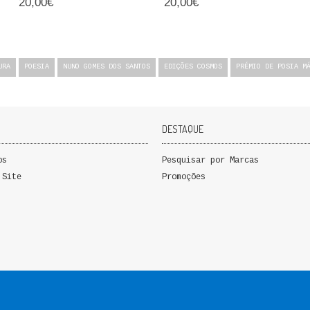
20,00€
20,00€
URA
POESIA
NUNO GOMES DOS SANTOS
EDIÇÕES COSMOS
PRÉMIO DE POSIA M
DESTAQUE
os
Pesquisar por Marcas
 Site
Promoções