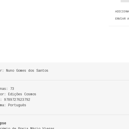
ADICIONA
ENVIAR A
r: Nuno Gomes dos Santos
nas: 73
or: Edições Cosmos
: 9789727623792
ma: Português
pse