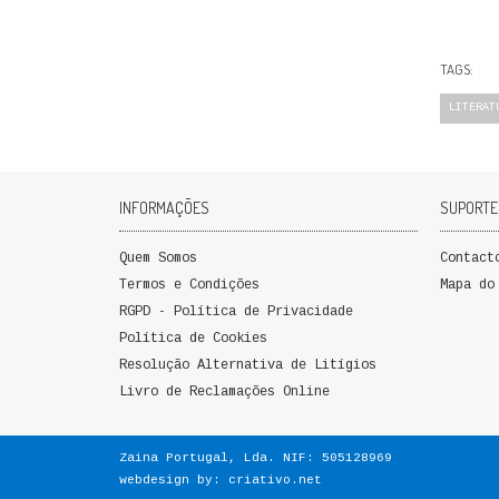
TAGS:
LITERAT
INFORMAÇÕES
SUPORTE
Quem Somos
Contact
Termos e Condições
Mapa do
RGPD - Política de Privacidade
Política de Cookies
Resolução Alternativa de Litígios
Livro de Reclamações Online
Zaina Portugal, Lda. NIF: 505128969
webdesign by:
criativo.net