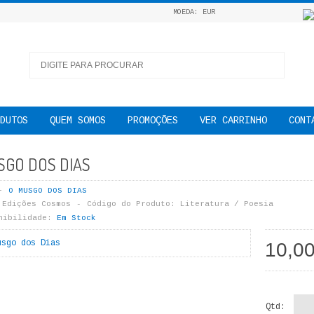
MOEDA: EUR
DUTOS
QUEM SOMOS
PROMOÇÕES
VER CARRINHO
CONT
SGO DOS DIAS
O MUSGO DOS DIAS
Edições Cosmos
Código do Produto:
Literatura / Poesia
nibilidade:
Em Stock
10,0
Qtd: