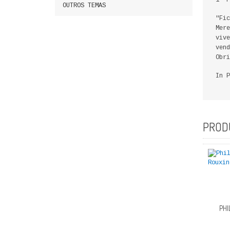
1º P
OUTROS TEMAS
"Fic
Mere
vive
vend
Obri
In P
PROD
PHI