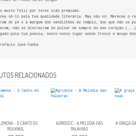
rémio de Posia Mário Viegas
o muito feliz por teres sido premiado.
ces sê-lo pela tua qualidade literária. Mas não só. Mereces o re
ram de pé e à margem dos vendilhões do templo, dos que não se pu
eram, não se distraíram do pulsar de sempre do seu coração.(...)
gado pela tua poesia, neste nosso lugar aonde Cresce o musgo dos
refácio José Fanha
UTOS RELACIONADOS
LOMENA - O CANTO DO
AGRIDOCE - A MELODIA DAS
A GRAÇA D
ROUXINOL
PALAVRAS