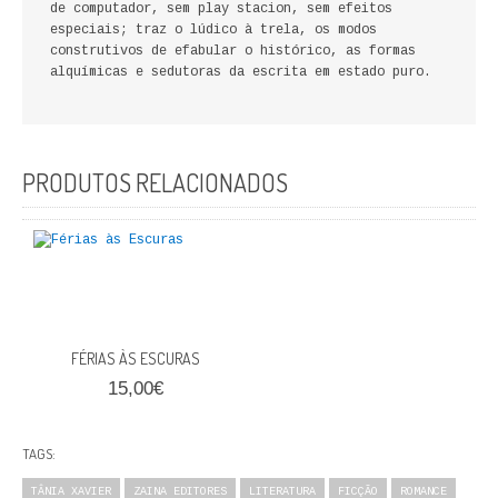
de computador, sem play stacion, sem efeitos
FICÇÃO E ROMANCE
especiais; traz o lúdico à trela, os modos
construtivos de efabular o histórico, as formas
LABIRINTOS DE EROS
alquímicas e sedutoras da escrita em estado puro.
NOVA BIBLIOTECA COSMOS
POESIA E TEATRO
PRODUTOS RELACIONADOS
REVISTA DEDALUS
POLÍTICA
CIÊNCIA POLITICA
FÉRIAS ÀS ESCURAS
RELAÇÕES INTERNACIONAIS
15,00€
COLEÇÃO ATENA
TAGS:
OUTROS TEMAS
TÂNIA XAVIER
ZAINA EDITORES
LITERATURA
FICÇÃO
ROMANCE