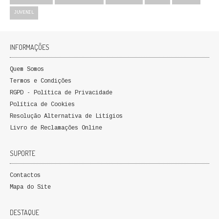
QUEM SOMOS
JUVENIL
PROMOÇÕES
INFORMAÇÕES
VER CARRINHO
Quem Somos
CONTACTOS
Termos e Condições
RGPD - Política de Privacidade
Política de Cookies
Resolução Alternativa de Litígios
Livro de Reclamações Online
SUPORTE
Contactos
Mapa do Site
DESTAQUE