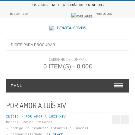
BEM-VINDO,
INICIE A SESSÃO
OU
REGISTE-SE
.
MOEDA: EUR
PORTUGUES
CARRINHO DE COMPRAS
0 ITEM(S) - 0,00€
MENU
INFANTO E JUVENIL
POR AMOR A LUÍS XIV
COSMOS INFANTIL
INÍCIO
POR AMOR A LUÍS XIV
Marcar:
Zaina Editores
COLEÇÃO APRENDE A COLORIR
Código do Produto:
Infantil e Juvenil
Disponibilidade:
Em Stock