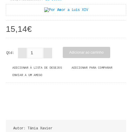
LIVROS DE PINTAR
INFANTO - JUVENIL
15,14€
ANTROPOLOGIA E SOCIOLOGIA
COLEÇÃO RAÍZES
Qtd:
ARQUITECTURA
ADICIONAR À LISTA DE DESEJOS
ADICIONAR PARA COMPARAR
ARTE
ENVIAR A UM AMIGO
CADERNOS HUMANITAS
DIREITO
CIÊNCIA POLÍTICA
COSMOS DIREITO
Autor: Tânia Xavier