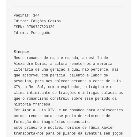
ECONOMIA, GESTÃO, CONTABILIDADE
Páginas: 144
ENSINO
Editor: Edições Cosmos
ISBN: 9789727623129
ANÁLISE DA ACÇÃO EDUCATIVA
Idioma: Português
COLEÇÃO PONTO DE INTERROGAÇÃO
Sinopse
Neste romance de capa e espada, ao estilo de
COLEÇÃO PONTO E VÍRGULA
Alexandre Dumas, a autora remete-nos à memória
literária de uma geração à qual não pertence, mas
HISTÓRIA
que absorveu com perícia, talento e labor de
pesquisa, para nos colocar perante a corte de Luís
XIV, o Rei Sol, com o esplendor, o trágico e o
HISTÓRIA DE PORTUGAL
clima intimidante de traições e intrigas palacianas
que o romantismo construiu sobre esse período da
PRÉ-HISTÓRIA
história francesa.
Por Amor a Luís XIV, é um romance para adolescentes
LITERATURA
porque remete para esse ponto de retorno e de
formação dos imaginários essenciais.
Este primeiro e notável romance de Tânia Xavier
BIOGRAFIA
transporta-nos para os planos da aventura sem jogos