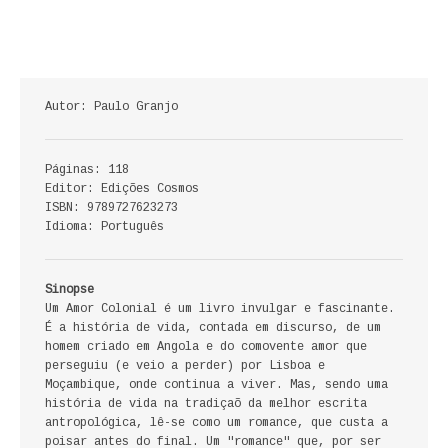
ECONOMIA, GESTÃO, CONTABILIDADE
ENSINO
Autor: Paulo Granjo
ANÁLISE DA ACÇÃO EDUCATIVA
COLEÇÃO PONTO DE INTERROGAÇÃO
Páginas: 118
Editor: Edições Cosmos
COLEÇÃO PONTO E VÍRGULA
ISBN: 9789727623273
Idioma: Português
HISTÓRIA
HISTÓRIA DE PORTUGAL
Sinopse
Um Amor Colonial é um livro invulgar e fascinante.
É a história de vida, contada em discurso, de um
PRÉ-HISTÓRIA
homem criado em Angola e do comovente amor que
perseguiu (e veio a perder) por Lisboa e
LITERATURA
Moçambique, onde continua a viver. Mas, sendo uma
história de vida na tradiçaõ da melhor escrita
BIOGRAFIA
antropológica, lê-se como um romance, que custa a
poisar antes do final. Um "romance" que, por ser