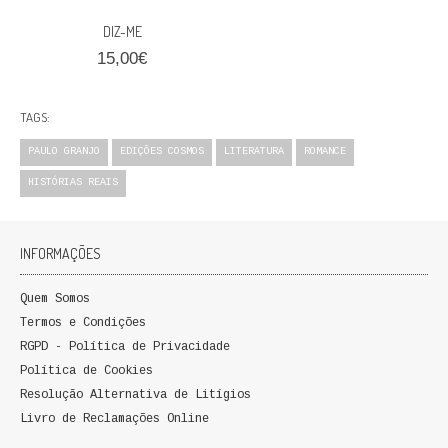
QUEM SOMOS
DIZ-ME
15,00€
PROMOÇÕES
VER CARRINHO
TAGS:
PAULO GRANJO
EDIÇÕES COSMOS
LITERATURA
ROMANCE
CONTACTOS
HISTÓRIAS REAIS
INFORMAÇÕES
Quem Somos
Termos e Condições
RGPD - Política de Privacidade
Política de Cookies
Resolução Alternativa de Litígios
Livro de Reclamações Online