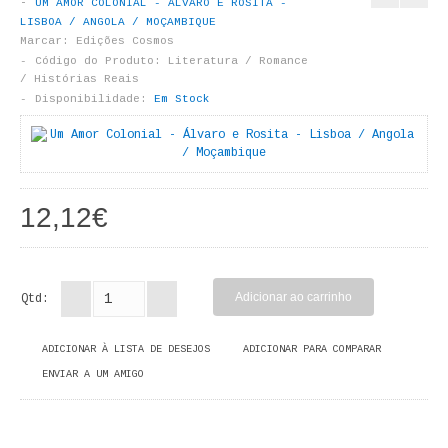
UM AMOR COLONIAL - ÁLVARO E ROSITA -
LIVROS DE PINTAR
LISBOA / ANGOLA / MOÇAMBIQUE
Marcar:
Edições Cosmos
INFANTO - JUVENIL
Código do Produto:
Literatura / Romance
/ Histórias Reais
Disponibilidade:
Em Stock
ANTROPOLOGIA E SOCIOLOGIA
COLEÇÃO RAÍZES
ARQUITECTURA
12,12€
ARTE
CADERNOS HUMANITAS
Qtd:
DIREITO
ADICIONAR À LISTA DE DESEJOS
ADICIONAR PARA COMPARAR
CIÊNCIA POLÍTICA
ENVIAR A UM AMIGO
COSMOS DIREITO