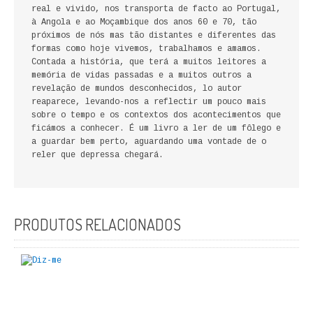
real e vivido, nos transporta de facto ao Portugal,
FICÇÃO E ROMANCE
à Angola e ao Moçambique dos anos 60 e 70, tão
próximos de nós mas tão distantes e diferentes das
LABIRINTOS DE EROS
formas como hoje vivemos, trabalhamos e amamos.
Contada a história, que terá a muitos leitores a
memória de vidas passadas e a muitos outros a
NOVA BIBLIOTECA COSMOS
revelação de mundos desconhecidos, lo autor
reaparece, levando-nos a reflectir um pouco mais
POESIA E TEATRO
sobre o tempo e os contextos dos acontecimentos que
ficámos a conhecer. É um livro a ler de um fôlego e
REVISTA DEDALUS
a guardar bem perto, aguardando uma vontade de o
reler que depressa chegará.
POLÍTICA
CIÊNCIA POLITICA
PRODUTOS RELACIONADOS
RELAÇÕES INTERNACIONAIS
COLEÇÃO ATENA
OUTROS TEMAS