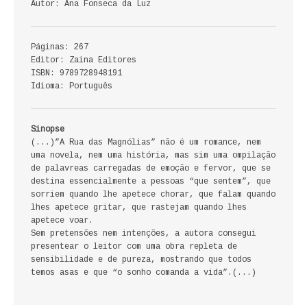
Autor: Ana Fonseca da Luz
ECONOMIA, GESTÃO, CONTABILIDADE
ENSINO
Páginas: 267
Editor: Zaina Editores
ISBN: 9789728948191
ANÁLISE DA ACÇÃO EDUCATIVA
Idioma: Português
COLEÇÃO PONTO DE INTERROGAÇÃO
Sinopse
COLEÇÃO PONTO E VÍRGULA
(...)”A Rua das Magnólias” não é um romance, nem
uma novela, nem uma história, mas sim uma ompilação
HISTÓRIA
de palavreas carregadas de emoção e fervor, que se
destina essencialmente a pessoas “que sentem”, que
sorriem quando lhe apetece chorar, que falam quando
HISTÓRIA DE PORTUGAL
lhes apetece gritar, que rastejam quando lhes
apetece voar.
PRÉ-HISTÓRIA
Sem pretensões nem intenções, a autora consegui
presentear o leitor com uma obra repleta de
LITERATURA
sensibilidade e de pureza, mostrando que todos
temos asas e que “o sonho comanda a vida”.(...)
BIOGRAFIA