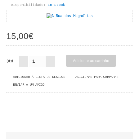
LIVROS DE PINTAR
Disponibilidade:
Em Stock
INFANTO - JUVENIL
ANTROPOLOGIA E SOCIOLOGIA
15,00€
COLEÇÃO RAÍZES
ARQUITECTURA
Qtd:
ARTE
ADICIONAR À LISTA DE DESEJOS
ADICIONAR PARA COMPARAR
ENVIAR A UM AMIGO
CADERNOS HUMANITAS
DIREITO
CIÊNCIA POLÍTICA
COSMOS DIREITO