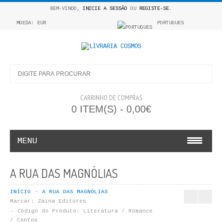
BEM-VINDO,
INICIE A SESSÃO
OU
REGISTE-SE
.
MOEDA: EUR
PORTUGUES
CARRINHO DE COMPRAS
0 ITEM(S) - 0,00€
MENU
INFANTO E JUVENIL
A RUA DAS MAGNÓLIAS
COSMOS INFANTIL
INÍCIO
A RUA DAS MAGNÓLIAS
Marcar:
Zaina Editores
COLEÇÃO APRENDE A COLORIR
Código do Produto:
Literatura / Romance
/ Contos