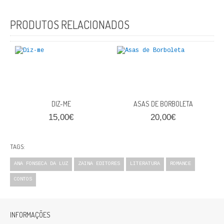
FICÇÃO E ROMANCE
PRODUTOS RELACIONADOS
LABIRINTOS DE EROS
NOVA BIBLIOTECA COSMOS
POESIA E TEATRO
REVISTA DEDALUS
DIZ-ME
ASAS DE BORBOLETA
15,00€
20,00€
POLÍTICA
CIÊNCIA POLITICA
TAGS:
ANA FONSECA DA LUZ
ZAINA EDITORES
LITERATURA
ROMANCE
RELAÇÕES INTERNACIONAIS
CONTOS
COLEÇÃO ATENA
OUTROS TEMAS
INFORMAÇÕES