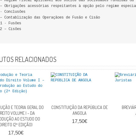
– Regime fiscal aplicável aos sócios das sociedades fundidas ou 
– Obrigações acessórias respeitantes à opção pelo regime especia
- Conclusões
– Contablização das Operaçãoes de Fusão e Cisão
1 - Fusões
2 – Cisões
UTOS RELACIONADOS
UÇÃO E TEORIA GERAL DO
CONSTITUIÇÃO DA REPÚBLICA DE
BREVIÁR
IREITO VOLUME I – DA
ANGOLA
ODUÇÃO AO ESTUDO DO
17,50€
DIREITO (2ª EDIÇÃO)
17,50€