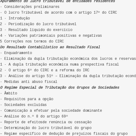
Apuramento do lucro tributável de entidades residentes
- Considerações preliminares
- O lucro Tributável de acordo com o artigo 17º do CIRC
1 - Introdução
2 - Periodização do lucro tributável
.3 - Resultado líquido do exercício
4 - Variações patrimoniais positivas e negativas
5 Correções nos termos do CIRC
Do Resultado Contabilístico ao Resultado Fiscal
- Enquadramento
- Eliminação da dupla tributação económica dos lucros e reservas
1 - A dupla tributação económica numa prespectiva fiscal
2 - O artigo 6º do CIRC e a reforma do IRC
3 - Análise do artigo 51º – Eliminação da dupla tributação econó
 - Medidas anti abuso fiscal
O Regime Especial de Tributação dos Grupos de Sociedades
- Âmbito
- Requisitos para a opção
- Sociedades excluídas
- Comunicação a efetuar pela sociedade dominante
– Análise do n.º 8 do artigo 69º
– Reporte de efeitosde renúncia ou cessação
– Determinação do lucro tributável do grupo
– Regime específico de dedução de prejuízos fiscais do grupo