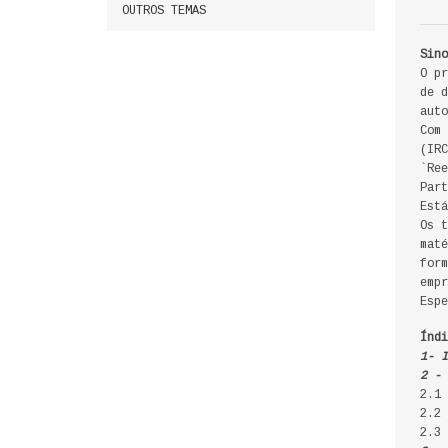
OUTROS TEMAS
Sino
O pr
de d
auto
Com 
(IRC
`Ree
Part
Está
Os t
maté
form
empr
Espe
Índi
1- I
2 - 
2.1 
2.2 
2.3 