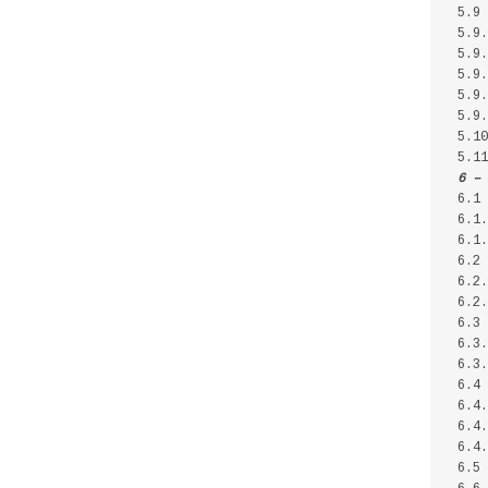
5.9 
5.9.
5.9.
5.9.
5.9.
5.9.
5.10
5.11
6 – 
6.1 
6.1.
6.1.
6.2 
6.2.
6.2.
6.3 
6.3
6.3.
6.4 
6.4.
6.4.
6.4.
6.5 