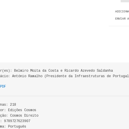
ADICIONA
ENVIAR A
r(es): Belmiro Moita da Costa e Ricardo Azevedo Saldanha
ácio: António Ramalho (Presidente da Infraestruturas de Portugal
PDF
nas: 218
or: Edições Cosmos
ção: Cosmos Direito
: 9789727623907
ma: Português