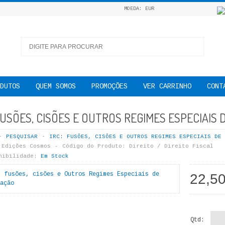
MOEDA: EUR
DUTOS
QUEM SOMOS
PROMOÇÕES
VER CARRINHO
CONT
 FUSÕES, CISÕES E OUTROS REGIMES ESPECIAIS
PESQUISAR
IRC: FUSÕES, CISÕES E OUTROS REGIMES ESPECIAIS DE 
Edições Cosmos
Código do Produto:
Direito / Direito Fiscal
nibilidade:
Em Stock
22,5
Qtd: