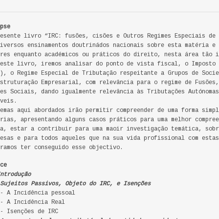
pse
esente livro “IRC: fusões, cisões e Outros Regimes Especiais de 
iversos ensinamentos doutrinádos nacionais sobre esta matéria e 
res enquanto académicos ou práticos do direito, nesta área tão i
este livro, iremos analisar do ponto de vista fiscal, o Imposto 
), o Regime Especial de Tributação respeitante a Grupos de Socie
struturação Empresarial, com relevância para o regime de Fusões,
es Sociais, dando igualmente relevância às Tributações Autónomas
veis.
emas aqui abordados irão permitir compreender de uma forma simpl
rias, apresentando alguns casos práticos para uma melhor compree
a, estar a contribuir para uma maoir investigação temática, sobr
esas e para todos aqueles que na sua vida profissional com estas
ramos ter conseguido esse objectivo.
ce
ntrodução
Sujeitos Passivos, Objeto do IRC, e Isenções
- A Incidência pessoal
- A Incidência Real
- Isenções de IRC