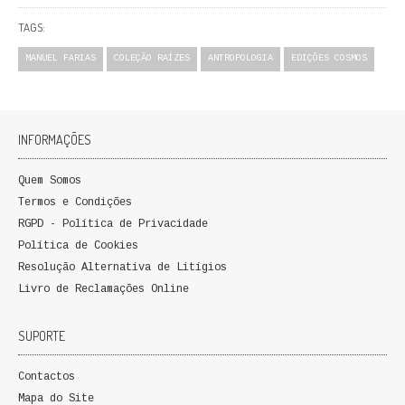
FICÇÃO E ROMANCE
TAGS:
LABIRINTOS DE EROS
MANUEL FARIAS
COLEÇÃO RAÍZES
ANTROPOLOGIA
EDIÇÕES COSMOS
NOVA BIBLIOTECA COSMOS
INFORMAÇÕES
POESIA E TEATRO
REVISTA DEDALUS
Quem Somos
Termos e Condições
POLÍTICA
RGPD - Política de Privacidade
Política de Cookies
CIÊNCIA POLITICA
Resolução Alternativa de Litígios
Livro de Reclamações Online
RELAÇÕES INTERNACIONAIS
SUPORTE
COLEÇÃO ATENA
Contactos
OUTROS TEMAS
Mapa do Site