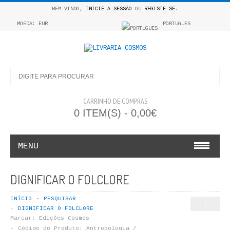
BEM-VINDO,
INICIE A SESSÃO
OU
REGISTE-SE
.
MOEDA: EUR
PORTUGUES
CARRINHO DE COMPRAS
0 ITEM(S) - 0,00€
MENU
INFANTO E JUVENIL
DIGNIFICAR O FOLCLORE
COSMOS INFANTIL
INÍCIO
PESQUISAR
DIGNIFICAR O FOLCLORE
COLEÇÃO APRENDE A COLORIR
Marcar:
Edições Cosmos
Código do Produto:
Antropologia /