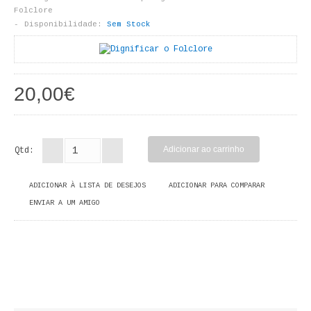
LIVROS DE PINTAR
Folclore
Disponibilidade:
Sem Stock
INFANTO - JUVENIL
ANTROPOLOGIA E SOCIOLOGIA
20,00€
COLEÇÃO RAÍZES
ARQUITECTURA
Qtd:
ARTE
ADICIONAR À LISTA DE DESEJOS
ADICIONAR PARA COMPARAR
CADERNOS HUMANITAS
ENVIAR A UM AMIGO
DIREITO
CIÊNCIA POLÍTICA
COSMOS DIREITO