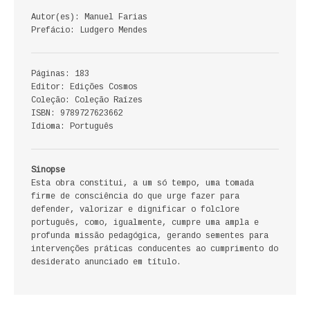
ECONOMIA, GESTÃO, CONTABILIDADE
Autor(es): Manuel Farias
Prefácio: Ludgero Mendes
ENSINO
Páginas: 183
ANÁLISE DA ACÇÃO EDUCATIVA
Editor: Edições Cosmos
Coleção: Coleção Raízes
COLEÇÃO PONTO DE INTERROGAÇÃO
ISBN: 9789727623662
Idioma: Português
COLEÇÃO PONTO E VÍRGULA
HISTÓRIA
Sinopse
Esta obra constitui, a um só tempo, uma tomada
firme de consciência do que urge fazer para
HISTÓRIA DE PORTUGAL
defender, valorizar e dignificar o folclore
português, como, igualmente, cumpre uma ampla e
PRÉ-HISTÓRIA
profunda missão pedagógica, gerando sementes para
intervenções práticas conducentes ao cumprimento do
LITERATURA
desiderato anunciado em título.
BIOGRAFIA