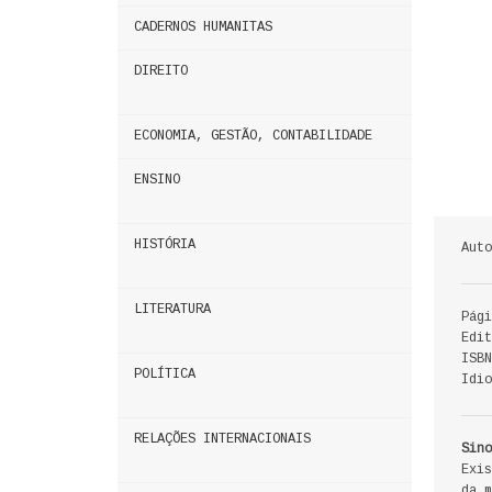
CADERNOS HUMANITAS
DIREITO
ECONOMIA, GESTÃO, CONTABILIDADE
ENSINO
HISTÓRIA
Auto
LITERATURA
Pági
Edit
ISBN
POLÍTICA
Idio
RELAÇÕES INTERNACIONAIS
Sino
Exis
da m