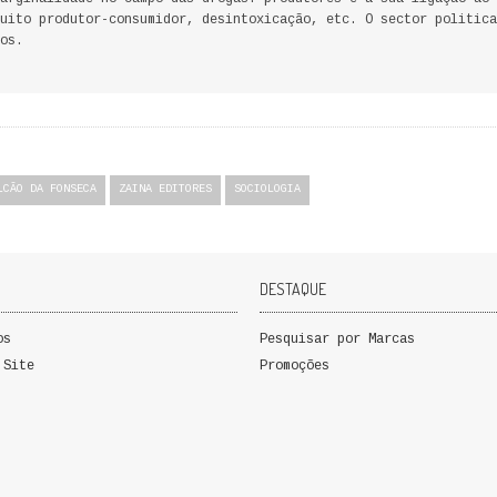
uito produtor-consumidor, desintoxicação, etc. O sector politica
os.
LCÃO DA FONSECA
ZAINA EDITORES
SOCIOLOGIA
DESTAQUE
os
Pesquisar por Marcas
 Site
Promoções