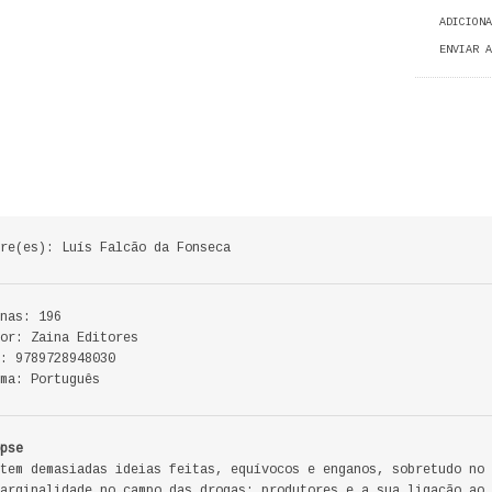
ADICIONA
ENVIAR A
re(es): Luís Falcão da Fonseca
nas: 196
or: Zaina Editores
: 9789728948030
ma: Português
pse
tem demasiadas ideias feitas, equívocos e enganos, sobretudo no 
arginalidade no campo das drogas: produtores e a sua ligação ao 