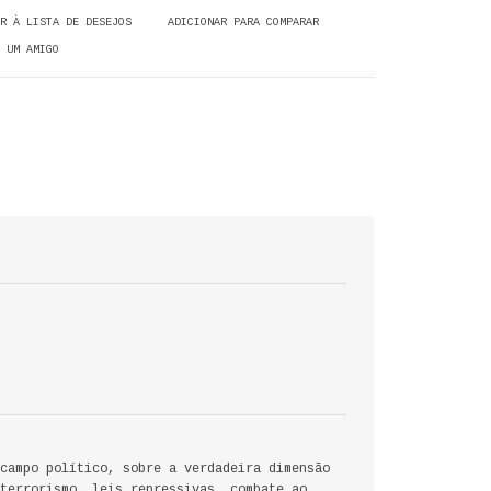
R À LISTA DE DESEJOS
ADICIONAR PARA COMPARAR
 UM AMIGO
campo político, sobre a verdadeira dimensão
terrorismo, leis repressivas, combate ao