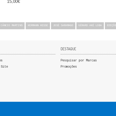
15,00€
 CÂNCIO MARTINS
HERMANN HESSE
JOSÉ SARAMAGO
GÉRARD AKÉ LOBA
EDIÇÕ
DESTAQUE
os
Pesquisar por Marcas
 Site
Promoções