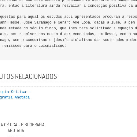
rontando-se com este cenário profundamente disfório do mundo co
rá, então a literatura ainda reavaliar a concepção positiva da u
questão para aqual os estudos aqui apresentados procuram a resp
ann Hesse, José Saramago e Gérard Aké Loba, dadas a lume, a bem
nda metade do século findo, que lhes terá solicitado a equação d
ais, por resolver nos nosso dias: conectadas, em Hesse, com o na
mago, com o consumismo e (des)funciolalismo das sociedades moder
 remissões para o colonialismo.
UTOS RELACIONADOS
IA CRÍTICA - BIBLIOGRAFIA
ANOTADA