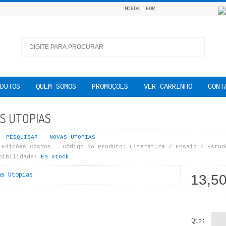
MOEDA: EUR
DUTOS
QUEM SOMOS
PROMOÇÕES
VER CARRINHO
CONT
S UTOPIAS
PESQUISAR
NOVAS UTOPIAS
Edições Cosmos
Código do Produto:
Literatura / Ensaio / Estud
nibilidade:
Em Stock
13,5
Qtd: