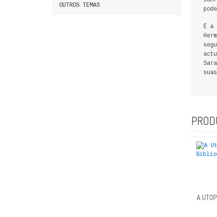
Conf
OUTROS TEMAS
pode
É a 
Herm
segu
actu
Sara
suas
PROD
A UTOP