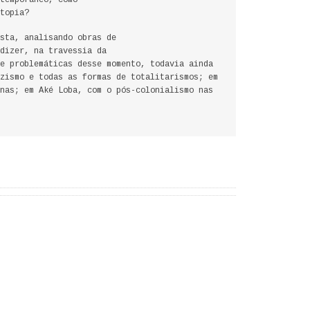
ntemporâneo, como
topia?
osta, analisando obras de
 dizer, na travessia da
e problemáticas desse momento, todavia ainda
zismo e todas as formas de totalitarismos; em
nas; em Aké Loba, com o pós-colonialismo nas