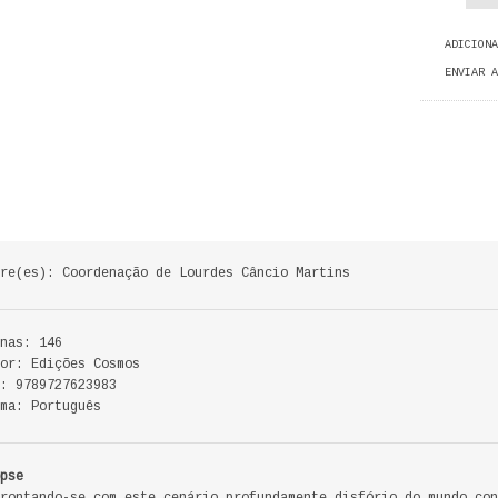
ADICIONA
ENVIAR A
re(es): Coordenação de Lourdes Câncio Martins
nas: 146
or: Edições Cosmos
: 9789727623983
ma: Português
pse