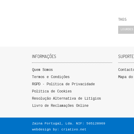
TAGS:
LOURDES
INFORMAÇÕES
SUPORTE
Quem Somos
Contact
Termos e Condições
Mapa do
RGPD - Política de Privacidade
Política de Cookies
Resolução Alternativa de Litígios
Livro de Reclamações Online
Zaina Portugal, Lda. NIF: 505128969
webdesign by:
criativo.net