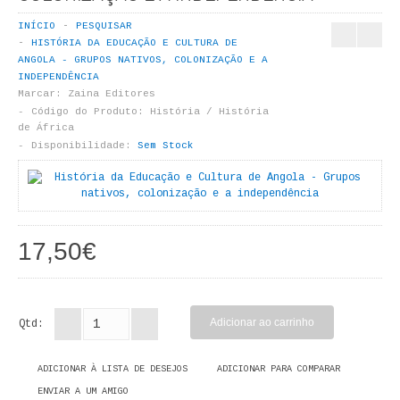
LIVROS DE PINTAR
INÍCIO
PESQUISAR
HISTÓRIA DA EDUCAÇÃO E CULTURA DE
INFANTO - JUVENIL
ANGOLA - GRUPOS NATIVOS, COLONIZAÇÃO E A
INDEPENDÊNCIA
ANTROPOLOGIA E SOCIOLOGIA
Marcar:
Zaina Editores
Código do Produto:
História / História
de África
COLEÇÃO RAÍZES
Disponibilidade:
Sem Stock
ARQUITECTURA
ARTE
17,50€
CADERNOS HUMANITAS
DIREITO
Qtd:
CIÊNCIA POLÍTICA
ADICIONAR À LISTA DE DESEJOS
ADICIONAR PARA COMPARAR
COSMOS DIREITO
ENVIAR A UM AMIGO