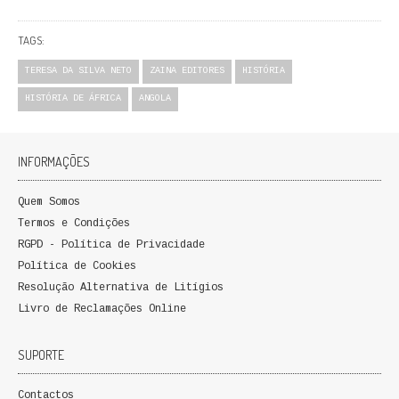
QUEM SOMOS
TAGS:
PROMOÇÕES
TERESA DA SILVA NETO
ZAINA EDITORES
HISTÓRIA
VER CARRINHO
HISTÓRIA DE ÁFRICA
ANGOLA
CONTACTOS
INFORMAÇÕES
Quem Somos
Termos e Condições
RGPD - Política de Privacidade
Política de Cookies
Resolução Alternativa de Litígios
Livro de Reclamações Online
SUPORTE
Contactos