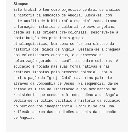
Sinopse
FICÇÃO E ROMANCE
Este trabalho tem como objectivo central de análise
a história da educação de Angola. Busca-se, com
LABIRINTOS DE EROS
este auxílio de bibliografia especializada, traçar
a formação histórica e cultural do povo angolano,
desde as suas origens pré-coloniais. Descreve-se a
NOVA BIBLIOTECA COSMOS
contribuição dos principais grupos
etnolinguísticos, bem como se faz uma síntese da
POESIA E TEATRO
história dos Reinos de Angola. Destaca-se a chegada
dos colonizadores europeus, e o processo de
REVISTA DEDALUS
colonização gerador de conflitos entre culturas. A
educação é focada nas suas forma nativas e nas
práticas impostas pelo processo colonial, com a
POLÍTICA
participação da Igreja Católica, principalmente
através da Companhia de Jesus. Na sequência, dá-se
CIÊNCIA POLITICA
ênfase às lutas de libertação e aos movimentos de
resistência que conduzem à independência de Angola.
RELAÇÕES INTERNACIONAIS
Dedica-se um último capítulo à história da educação
do período pós independência. Conclui-se com uma
reflexão acerca das condições actuais da educação
COLEÇÃO ATENA
de Angola.
OUTROS TEMAS