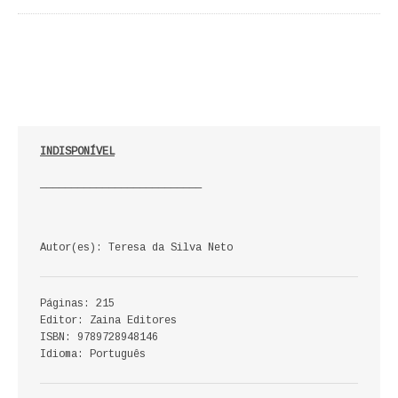
ECONOMIA, GESTÃO, CONTABILIDADE
ENSINO
ANÁLISE DA ACÇÃO EDUCATIVA
COLEÇÃO PONTO DE INTERROGAÇÃO
INDISPONÍVEL
COLEÇÃO PONTO E VÍRGULA
__________________________
HISTÓRIA
Autor(es): Teresa da Silva Neto
HISTÓRIA DE PORTUGAL
PRÉ-HISTÓRIA
Páginas: 215
Editor: Zaina Editores
LITERATURA
ISBN: 9789728948146
Idioma: Português
BIOGRAFIA