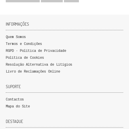
QUEM SOMOS
PROMOÇÕES
INFORMAÇÕES
VER CARRINHO
Quem Somos
Termos e Condições
CONTACTOS
RGPD - Política de Privacidade
Política de Cookies
Resolução Alternativa de Litígios
Livro de Reclamações Online
SUPORTE
Contactos
Mapa do Site
DESTAQUE