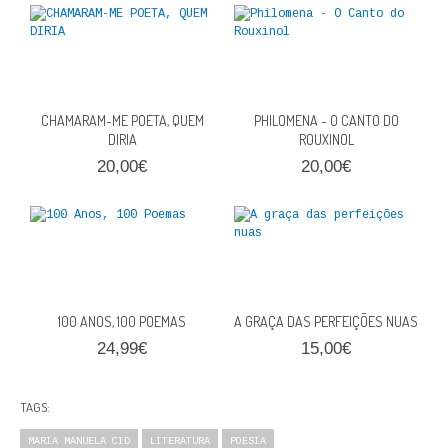
FICÇÃO E ROMANCE
LABIRINTOS DE EROS
NOVA BIBLIOTECA COSMOS
CHAMARAM-ME POETA, QUEM
PHILOMENA - O CANTO DO
DIRIA
ROUXINOL
POESIA E TEATRO
20,00€
20,00€
REVISTA DEDALUS
POLÍTICA
CIÊNCIA POLITICA
100 ANOS, 100 POEMAS
A GRAÇA DAS PERFEIÇÕES NUAS
RELAÇÕES INTERNACIONAIS
24,99€
15,00€
COLEÇÃO ATENA
TAGS:
OUTROS TEMAS
MARIA MANUELA CID
LITERATURA
POESIA