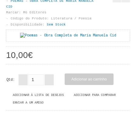
POEMAS - OBRA COMPLETA DE MARIA MANUELA
LIVROS DE PINTAR
CID
Marcar:
MG Editores
INFANTO - JUVENIL
Código do Produto:
Literatura / Poesia
Disponibilidade:
Sem Stock
ANTROPOLOGIA E SOCIOLOGIA
COLEÇÃO RAÍZES
10,00€
ARQUITECTURA
ARTE
Qtd:
CADERNOS HUMANITAS
ADICIONAR À LISTA DE DESEJOS
ADICIONAR PARA COMPARAR
DIREITO
ENVIAR A UM AMIGO
CIÊNCIA POLÍTICA
COSMOS DIREITO