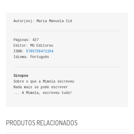
ECONOMIA, GESTÃO, CONTABILIDADE
ENSINO
Autor(es): Maria Manuela Cid
ANÁLISE DA ACÇÃO EDUCATIVA
Páginas: 437
COLEÇÃO PONTO DE INTERROGAÇÃO
Editor: MG Editores
ISBN:
9789728471194
Idioma: Português
COLEÇÃO PONTO E VÍRGULA
HISTÓRIA
Sinopse
Sobre o que a Mimela escreveu
HISTÓRIA DE PORTUGAL
Nada mais se pode escrever
... A Mimela, escreveu tudo!
PRÉ-HISTÓRIA
LITERATURA
PRODUTOS RELACIONADOS
BIOGRAFIA