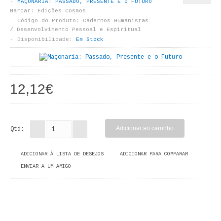
MAÇONARIA: PASSADO, PRESENTE E O FUTURO
LIVROS DE PINTAR
Marcar:
Edições Cosmos
Código do Produto:
Cadernos Humanistas
INFANTO - JUVENIL
/ Desenvolvimento Pessoal e Espiritual
Disponibilidade:
Em Stock
ANTROPOLOGIA E SOCIOLOGIA
COLEÇÃO RAÍZES
12,12€
ARQUITECTURA
ARTE
Qtd:
CADERNOS HUMANITAS
ADICIONAR À LISTA DE DESEJOS
ADICIONAR PARA COMPARAR
DIREITO
ENVIAR A UM AMIGO
CIÊNCIA POLÍTICA
COSMOS DIREITO