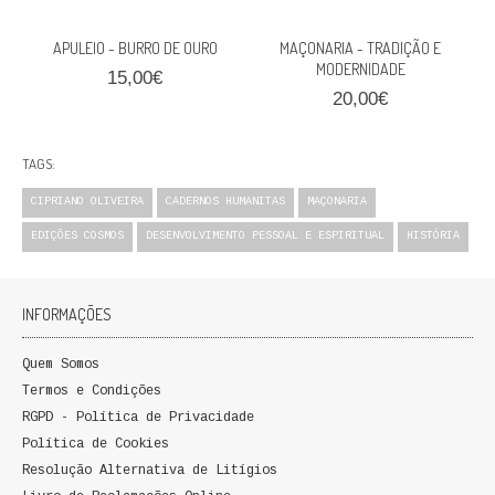
QUEM SOMOS
APULEIO - BURRO DE OURO
MAÇONARIA - TRADIÇÃO E
MODERNIDADE
PROMOÇÕES
15,00€
20,00€
VER CARRINHO
TAGS:
CONTACTOS
CIPRIANO OLIVEIRA
CADERNOS HUMANITAS
MAÇONARIA
EDIÇÕES COSMOS
DESENVOLVIMENTO PESSOAL E ESPIRITUAL
HISTÓRIA
INFORMAÇÕES
Quem Somos
Termos e Condições
RGPD - Política de Privacidade
Política de Cookies
Resolução Alternativa de Litígios