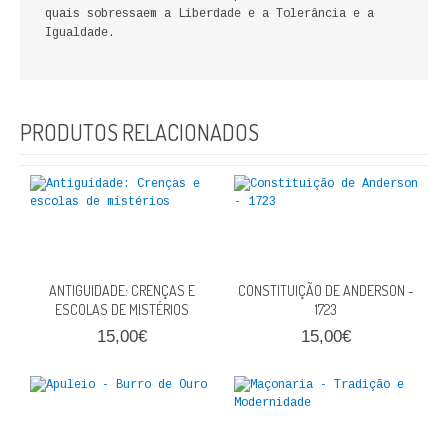
quais sobressaem a Liberdade e a Tolerância e a
FICÇÃO E ROMANCE
Igualdade.
LABIRINTOS DE EROS
NOVA BIBLIOTECA COSMOS
PRODUTOS RELACIONADOS
POESIA E TEATRO
REVISTA DEDALUS
POLÍTICA
ANTIGUIDADE: CRENÇAS E
CIÊNCIA POLITICA
CONSTITUIÇÃO DE ANDERSON -
ESCOLAS DE MISTÉRIOS
1723
RELAÇÕES INTERNACIONAIS
15,00€
15,00€
COLEÇÃO ATENA
OUTROS TEMAS