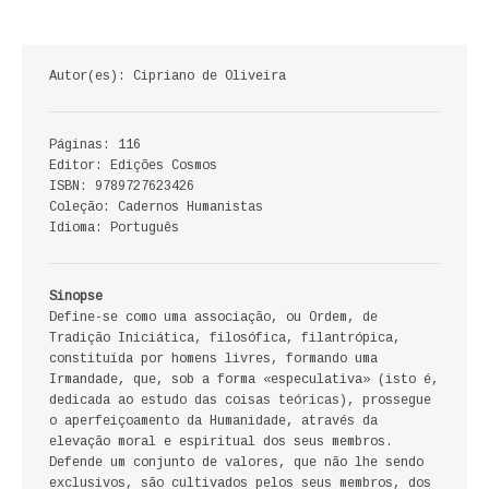
ECONOMIA, GESTÃO, CONTABILIDADE
ENSINO
Autor(es): Cipriano de Oliveira
ANÁLISE DA ACÇÃO EDUCATIVA
Páginas: 116
Editor: Edições Cosmos
COLEÇÃO PONTO DE INTERROGAÇÃO
ISBN: 9789727623426
Coleção: Cadernos Humanistas
COLEÇÃO PONTO E VÍRGULA
Idioma: Português
HISTÓRIA
Sinopse
HISTÓRIA DE PORTUGAL
Define-se como uma associação, ou Ordem, de
Tradição Iniciática, filosófica, filantrópica,
constituída por homens livres, formando uma
PRÉ-HISTÓRIA
Irmandade, que, sob a forma «especulativa» (isto é,
dedicada ao estudo das coisas teóricas), prossegue
LITERATURA
o aperfeiçoamento da Humanidade, através da
elevação moral e espiritual dos seus membros.
BIOGRAFIA
Defende um conjunto de valores, que não lhe sendo
exclusivos, são cultivados pelos seus membros, dos