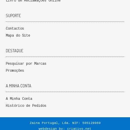
Livro de Reclamações Online
SUPORTE
Contactos
Mapa do Site
DESTAQUE
Pesquisar por Marcas
Promoções
A MINHA CONTA
A Minha Conta
Histórico de Pedidos
Zaina Portugal, Lda. NIF: 505128969
webdesign by:
criativo.net