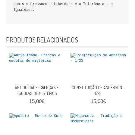
quais sobressaem a Liberdade e a Tolerância e a
FICÇÃO E ROMANCE
Igualdade.
LABIRINTOS DE EROS
NOVA BIBLIOTECA COSMOS
PRODUTOS RELACIONADOS
POESIA E TEATRO
REVISTA DEDALUS
POLÍTICA
ANTIGUIDADE: CRENÇAS E
CIÊNCIA POLITICA
CONSTITUIÇÃO DE ANDERSON -
ESCOLAS DE MISTÉRIOS
1723
RELAÇÕES INTERNACIONAIS
15,00€
15,00€
COLEÇÃO ATENA
OUTROS TEMAS