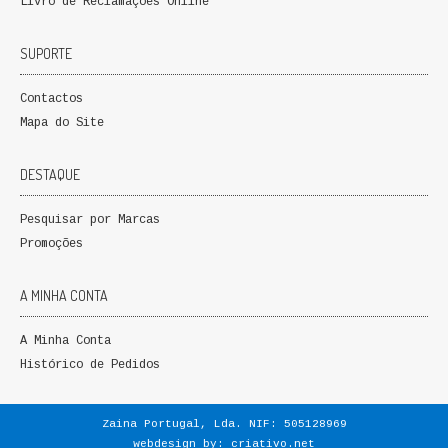
Livro de Reclamações Online
SUPORTE
Contactos
Mapa do Site
DESTAQUE
Pesquisar por Marcas
Promoções
A MINHA CONTA
A Minha Conta
Histórico de Pedidos
Zaina Portugal, Lda. NIF: 505128969
webdesign by:
criativo.net