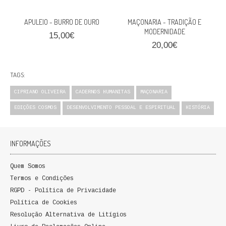
QUEM SOMOS
APULEIO - BURRO DE OURO
MAÇONARIA - TRADIÇÃO E
MODERNIDADE
PROMOÇÕES
15,00€
20,00€
VER CARRINHO
TAGS:
CONTACTOS
CIPRIANO OLIVEIRA
CADERNOS HUMANITAS
MAÇONARIA
EDIÇÕES COSMOS
DESENVOLVIMENTO PESSOAL E ESPIRITUAL
HISTÓRIA
INFORMAÇÕES
Quem Somos
Termos e Condições
RGPD - Política de Privacidade
Política de Cookies
Resolução Alternativa de Litígios