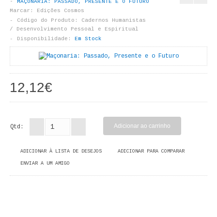
MAÇONARIA: PASSADO, PRESENTE E O FUTURO
LIVROS DE PINTAR
Marcar:
Edições Cosmos
Código do Produto:
Cadernos Humanistas
INFANTO - JUVENIL
/ Desenvolvimento Pessoal e Espiritual
Disponibilidade:
Em Stock
ANTROPOLOGIA E SOCIOLOGIA
COLEÇÃO RAÍZES
12,12€
ARQUITECTURA
ARTE
Qtd:
CADERNOS HUMANITAS
ADICIONAR À LISTA DE DESEJOS
ADICIONAR PARA COMPARAR
DIREITO
ENVIAR A UM AMIGO
CIÊNCIA POLÍTICA
COSMOS DIREITO