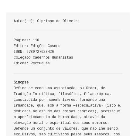
ECONOMIA, GESTÃO, CONTABILIDADE
ENSINO
Autor(es): Cipriano de Oliveira
ANÁLISE DA ACÇÃO EDUCATIVA
Páginas: 116
Editor: Edições Cosmos
COLEÇÃO PONTO DE INTERROGAÇÃO
ISBN: 9789727623426
Coleção: Cadernos Humanistas
COLEÇÃO PONTO E VÍRGULA
Idioma: Português
HISTÓRIA
Sinopse
HISTÓRIA DE PORTUGAL
Define-se como uma associação, ou Ordem, de
Tradição Iniciática, filosófica, filantrópica,
constituída por homens livres, formando uma
PRÉ-HISTÓRIA
Irmandade, que, sob a forma «especulativa» (isto é,
dedicada ao estudo das coisas teóricas), prossegue
LITERATURA
o aperfeiçoamento da Humanidade, através da
elevação moral e espiritual dos seus membros.
BIOGRAFIA
Defende um conjunto de valores, que não lhe sendo
exclusivos, são cultivados pelos seus membros, dos