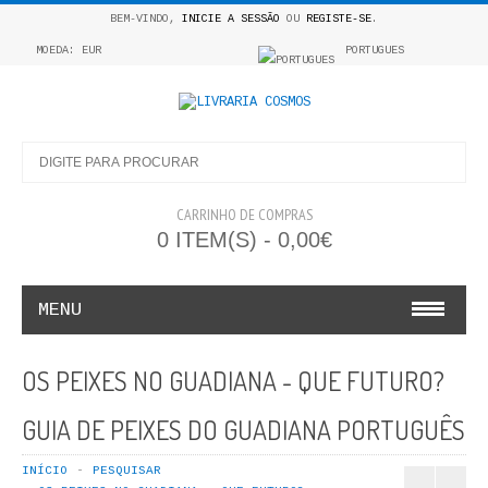
BEM-VINDO,
INICIE A SESSÃO
OU
REGISTE-SE
.
MOEDA: EUR
PORTUGUES
CARRINHO DE COMPRAS
0 ITEM(S) - 0,00€
MENU
INFANTO E JUVENIL
OS PEIXES NO GUADIANA - QUE FUTURO?
COSMOS INFANTIL
GUIA DE PEIXES DO GUADIANA PORTUGUÊS
COLEÇÃO APRENDE A COLORIR
INÍCIO
PESQUISAR