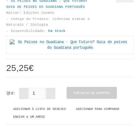
OS PEIXES NO GUADIANA - QUE FUTURO?
LIVROS DE PINTAR
GUIA DE PEIXES DO GUADIANA PORTUGUÊS
Marcar:
Edições Cosmos
INFANTO - JUVENIL
Código do Produto:
Ciências Exatas e
Naturais / Zoologia
Disponibilidade:
Em Stock
ANTROPOLOGIA E SOCIOLOGIA
COLEÇÃO RAÍZES
ARQUITECTURA
25,25€
ARTE
CADERNOS HUMANITAS
Qtd:
DIREITO
ADICIONAR À LISTA DE DESEJOS
ADICIONAR PARA COMPARAR
CIÊNCIA POLÍTICA
ENVIAR A UM AMIGO
COSMOS DIREITO