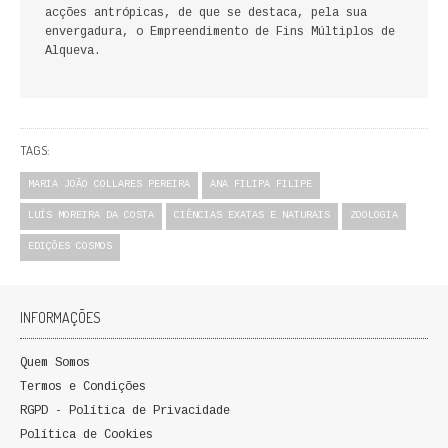
acções antrópicas, de que se destaca, pela sua
FICÇÃO E ROMANCE
envergadura, o Empreendimento de Fins Múltiplos de
Alqueva.
LABIRINTOS DE EROS
NOVA BIBLIOTECA COSMOS
TAGS:
POESIA E TEATRO
MARIA JOÃO COLLARES PEREIRA
ANA FILIPA FILIPE
REVISTA DEDALUS
LUÍS MOREIRA DA COSTA
CIÊNCIAS EXATAS E NATURAIS
ZOOLOGIA
POLÍTICA
EDIÇÕES COSMOS
CIÊNCIA POLITICA
INFORMAÇÕES
RELAÇÕES INTERNACIONAIS
Quem Somos
COLEÇÃO ATENA
Termos e Condições
RGPD - Política de Privacidade
OUTROS TEMAS
Política de Cookies