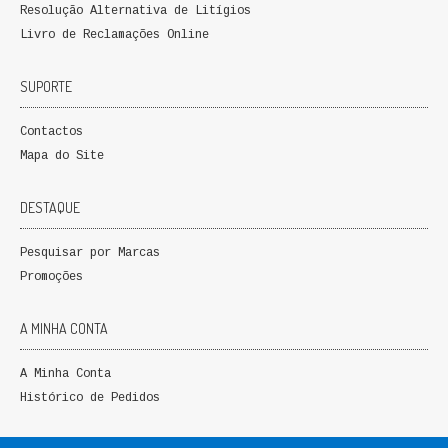
Resolução Alternativa de Litígios
QUEM SOMOS
Livro de Reclamações Online
PROMOÇÕES
SUPORTE
VER CARRINHO
Contactos
Mapa do Site
CONTACTOS
DESTAQUE
Pesquisar por Marcas
Promoções
A MINHA CONTA
A Minha Conta
Histórico de Pedidos