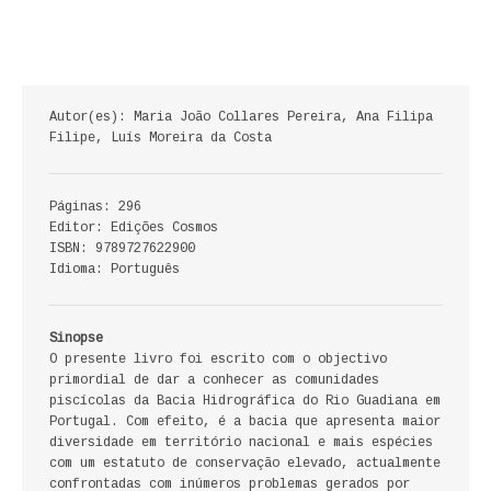
ECONOMIA, GESTÃO, CONTABILIDADE
ENSINO
Autor(es): Maria João Collares Pereira, Ana Filipa
ANÁLISE DA ACÇÃO EDUCATIVA
Filipe, Luís Moreira da Costa
COLEÇÃO PONTO DE INTERROGAÇÃO
Páginas: 296
COLEÇÃO PONTO E VÍRGULA
Editor: Edições Cosmos
ISBN: 9789727622900
HISTÓRIA
Idioma: Português
HISTÓRIA DE PORTUGAL
Sinopse
O presente livro foi escrito com o objectivo
PRÉ-HISTÓRIA
primordial de dar a conhecer as comunidades
piscícolas da Bacia Hidrográfica do Rio Guadiana em
LITERATURA
Portugal. Com efeito, é a bacia que apresenta maior
diversidade em território nacional e mais espécies
BIOGRAFIA
com um estatuto de conservação elevado, actualmente
confrontadas com inúmeros problemas gerados por