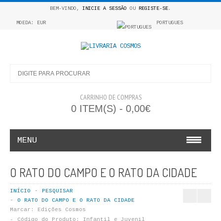
BEM-VINDO,
INICIE A SESSÃO
OU
REGISTE-SE
.
MOEDA: EUR
PORTUGUES
CARRINHO DE COMPRAS
0 ITEM(S) - 0,00€
MENU
INFANTO E JUVENIL
O RATO DO CAMPO E O RATO DA CIDADE
COSMOS INFANTIL
INÍCIO
PESQUISAR
O RATO DO CAMPO E O RATO DA CIDADE
COLEÇÃO APRENDE A COLORIR
Marcar:
Edições Cosmos
Código do Produto:
Infantil e Juvenil