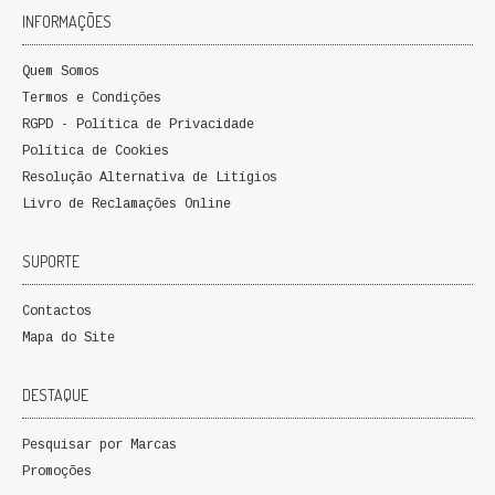
INFORMAÇÕES
QUEM SOMOS
Quem Somos
PROMOÇÕES
Termos e Condições
VER CARRINHO
RGPD - Política de Privacidade
Política de Cookies
CONTACTOS
Resolução Alternativa de Litígios
Livro de Reclamações Online
SUPORTE
Contactos
Mapa do Site
DESTAQUE
Pesquisar por Marcas
Promoções