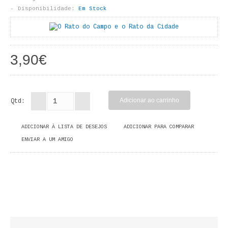
LIVROS DE PINTAR
Disponibilidade:
Em Stock
INFANTO - JUVENIL
ANTROPOLOGIA E SOCIOLOGIA
3,90€
COLEÇÃO RAÍZES
ARQUITECTURA
Qtd:
ARTE
ADICIONAR À LISTA DE DESEJOS
ADICIONAR PARA COMPARAR
ENVIAR A UM AMIGO
CADERNOS HUMANITAS
DIREITO
CIÊNCIA POLÍTICA
COSMOS DIREITO