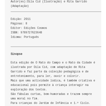
Autor(es):Dila Cid (Ilustração) e Rita Garrido
ECONOMIA, GESTÃO, CONTABILIDADE
(Adaptação)
_________________________________________________________
ENSINO
Edição: 2011
Páginas: 8
ANÁLISE DA ACÇÃO EDUCATIVA
Editor: Edições Cosmos
ISBN: 9789727623648
COLEÇÃO PONTO DE INTERROGAÇÃO
Idioma: Português
_________________________________________________________
COLEÇÃO PONTO E VÍRGULA
Sinopse
HISTÓRIA
Esta edição de O Rato do Campo e o Rato da Cidade é
ilustrada por Dila Cid, com adaptação de Rita
HISTÓRIA DE PORTUGAL
Garrido e faz parte da colecção pedagógica e de
entretenimento, para ler, ouvir e colorir.
PRÉ-HISTÓRIA
Mais que uma actividade lúdica, é também criativa e
educacional pois permite à criança interagir na
LITERATURA
exploração dos textos.
São fábulas curtas, bem-humoradas e trazem sempre
uma moral no fim.
BIOGRAFIA
Para crianças do Jardim de Infância e 1.º Ciclo.