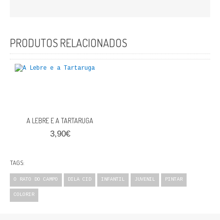
FICÇÃO E ROMANCE
LABIRINTOS DE EROS
PRODUTOS RELACIONADOS
NOVA BIBLIOTECA COSMOS
POESIA E TEATRO
REVISTA DEDALUS
POLÍTICA
A LEBRE E A TARTARUGA
3,90€
CIÊNCIA POLITICA
TAGS:
RELAÇÕES INTERNACIONAIS
O RATO DO CAMPO
DILA CID
INFANTIL
JUVENIL
PINTAR
COLEÇÃO ATENA
COLORIR
OUTROS TEMAS