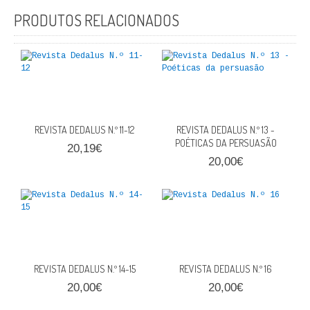
FICÇÃO E ROMANCE
PRODUTOS RELACIONADOS
LABIRINTOS DE EROS
NOVA BIBLIOTECA COSMOS
POESIA E TEATRO
REVISTA DEDALUS N.º 11-12
REVISTA DEDALUS N.º 13 -
REVISTA DEDALUS
POÉTICAS DA PERSUASÃO
20,19€
20,00€
POLÍTICA
CIÊNCIA POLITICA
RELAÇÕES INTERNACIONAIS
COLEÇÃO ATENA
REVISTA DEDALUS N.º 14-15
REVISTA DEDALUS N.º 16
20,00€
20,00€
OUTROS TEMAS