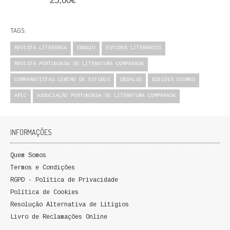
25,00€
TAGS:
REVISTA LITERÁRIA
ENSAIO
ESTUDOS LITERÁRIOS
REVISTA PORTUGUESA DE LITERATURA COMPARADA
COMPARATISTAS CENTRO DE ESTUDOS
DEDALUS
EDIÇÕES COSMOS
APLC
ASSOCIAÇÃO PORTUGUESA DE LITERATURA COMPARADA
INFORMAÇÕES
Quem Somos
Termos e Condições
RGPD - Política de Privacidade
Política de Cookies
Resolução Alternativa de Litígios
Livro de Reclamações Online