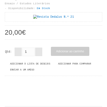
LIVROS DE PINTAR
Ensaio / Estudos Literários
Disponibilidade:
Em Stock
INFANTO - JUVENIL
ANTROPOLOGIA E SOCIOLOGIA
20,00€
COLEÇÃO RAÍZES
ARQUITECTURA
Qtd:
ARTE
ADICIONAR À LISTA DE DESEJOS
ADICIONAR PARA COMPARAR
CADERNOS HUMANITAS
ENVIAR A UM AMIGO
DIREITO
CIÊNCIA POLÍTICA
COSMOS DIREITO