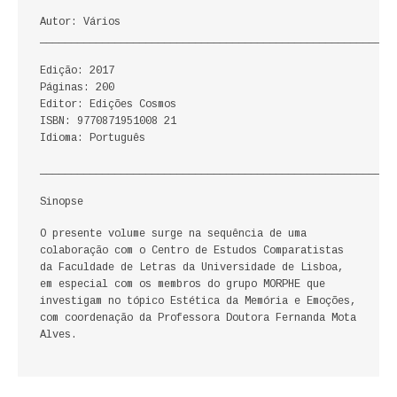
ECONOMIA, GESTÃO, CONTABILIDADE
Autor: Vários
_________________________________________________________
ENSINO
Edição: 2017
Páginas: 200
ANÁLISE DA ACÇÃO EDUCATIVA
Editor: Edições Cosmos
ISBN: 9770871951008 21
COLEÇÃO PONTO DE INTERROGAÇÃO
Idioma: Português
_________________________________________________________
COLEÇÃO PONTO E VÍRGULA
Sinopse
HISTÓRIA
O presente volume surge na sequência de uma
colaboração com o Centro de Estudos Comparatistas
HISTÓRIA DE PORTUGAL
da Faculdade de Letras da Universidade de Lisboa,
em especial com os membros do grupo MORPHE que
PRÉ-HISTÓRIA
investigam no tópico Estética da Memória e Emoções,
com coordenação da Professora Doutora Fernanda Mota
LITERATURA
Alves.
BIOGRAFIA