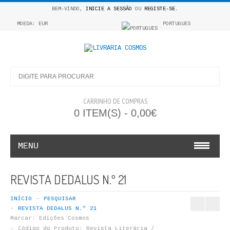
BEM-VINDO,
INICIE A SESSÃO
OU
REGISTE-SE
.
MOEDA: EUR
PORTUGUES
CARRINHO DE COMPRAS
0 ITEM(S) - 0,00€
MENU
INFANTO E JUVENIL
REVISTA DEDALUS N.º 21
COSMOS INFANTIL
INÍCIO
PESQUISAR
REVISTA DEDALUS N.º 21
COLEÇÃO APRENDE A COLORIR
Marcar:
Edições Cosmos
Código do Produto:
Revista Literária /