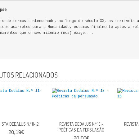
pse
is de termos testemunhado, ao longo do século XX, as terríveis a
icos acarretou para a Humanidade, estamos finalmente aptos a rel
namentos que o novo milénio (nos) exige....
UTOS RELACIONADOS
ISTA DEDALUS N.º 11-12
REVISTA DEDALUS N.º 13 -
REVISTA 
POÉTICAS DA PERSUASÃO
20,19€
20,00€