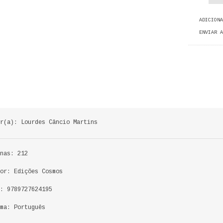
ADICIONA
ENVIAR A
r(a): Lourdes Câncio Martins
nas: 212
or: Edições Cosmos
: 9789727624195
ma: Português