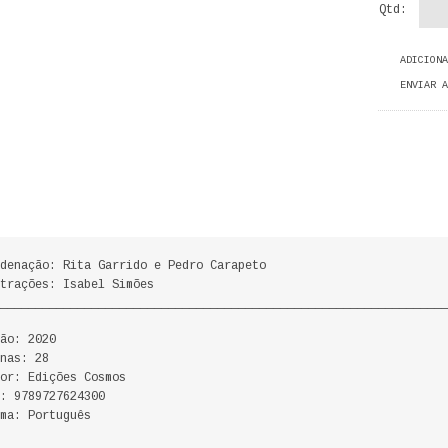
Qtd:
ADICIONA
ENVIAR A
denação: Rita Garrido e Pedro Carapeto
strações: Isabel Simões
________________________________________________________________
ão: 2020
nas: 28
or: Edições Cosmos
: 9789727624300
ma: Português