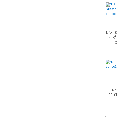
N.º 5 
DE TRÂ
C
N.º
COLO