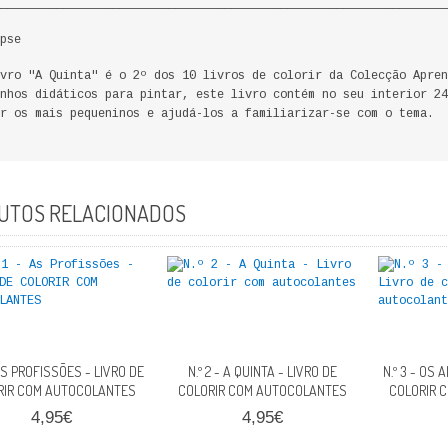
________________________________________________________________
pse
vro "A Quinta" é o 2º dos 10 livros de colorir da Colecção Apren
nhos didáticos para pintar, este livro contém no seu interior 24
r os mais pequeninos e ajudá-los a familiarizar-se com o tema.
UTOS RELACIONADOS
- AS PROFISSÕES - LIVRO DE
N.º 2 - A QUINTA - LIVRO DE
N.º 3 - OS 
RIR COM AUTOCOLANTES
COLORIR COM AUTOCOLANTES
COLORIR 
4,95€
4,95€