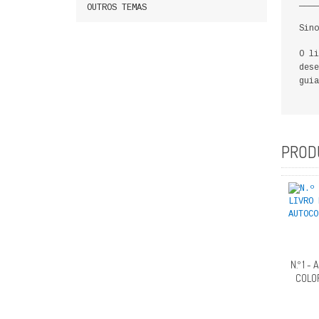
____
OUTROS TEMAS
Sino
O li
dese
guia
PROD
N.º 1 
COLO