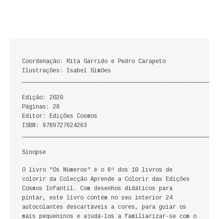
ECONOMIA, GESTÃO, CONTABILIDADE
ENSINO
ANÁLISE DA ACÇÃO EDUCATIVA
Coordenação: Rita Garrido e Pedro Carapeto
Ilustrações: Isabel Simões
COLEÇÃO PONTO DE INTERROGAÇÃO
_________________________________________________________
COLEÇÃO PONTO E VÍRGULA
Edição: 2020
Páginas: 28
Editor: Edições Cosmos
HISTÓRIA
ISBN: 9789727624263
_________________________________________________________
HISTÓRIA DE PORTUGAL
Sinopse
PRÉ-HISTÓRIA
O livro "Os Números" é o 6º dos 10 livros de
colorir da Colecção Aprende a Colorir das Edições
LITERATURA
Cosmos Infantil. Com desenhos didáticos para
pintar, este livro contém no seu interior 24
BIOGRAFIA
autocolantes descartáveis a cores, para guiar os
mais pequeninos e ajudá-los a familiarizar-se com o