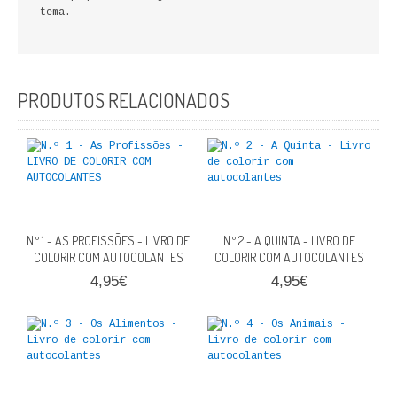
tema.
FICÇÃO E ROMANCE
LABIRINTOS DE EROS
PRODUTOS RELACIONADOS
NOVA BIBLIOTECA COSMOS
POESIA E TEATRO
REVISTA DEDALUS
POLÍTICA
N.º 1 - AS PROFISSÕES - LIVRO DE
N.º 2 - A QUINTA - LIVRO DE
COLORIR COM AUTOCOLANTES
CIÊNCIA POLITICA
COLORIR COM AUTOCOLANTES
4,95€
4,95€
RELAÇÕES INTERNACIONAIS
COLEÇÃO ATENA
OUTROS TEMAS