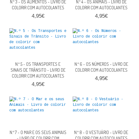
N.º 3 - OS ALIMENTOS - LIVRO DE
N.º 4 - OS ANIMAIS - LIVRO DE
QUEM SOMOS
COLORIR COM AUTOCOLANTES
COLORIR COM AUTOCOLANTES
4,95€
4,95€
PROMOÇÕES
VER CARRINHO
CONTACTOS
N.º 5 - OS TRANSPORTES E
N.º 6 - OS NÚMEROS - LIVRO DE
SINAIS DE TRÂNSITO - LIVRO DE
COLORIR COM AUTOCOLANTES
COLORIR COM AUTOCOLANTES
4,95€
4,95€
N.º 7 - O MAR E OS SEUS ANIMAIS
N.º 8 - O VESTUÁRIO - LIVRO DE
- LIVRO DE COLORIR COM
COLORIR COM AUTOCOLANTES