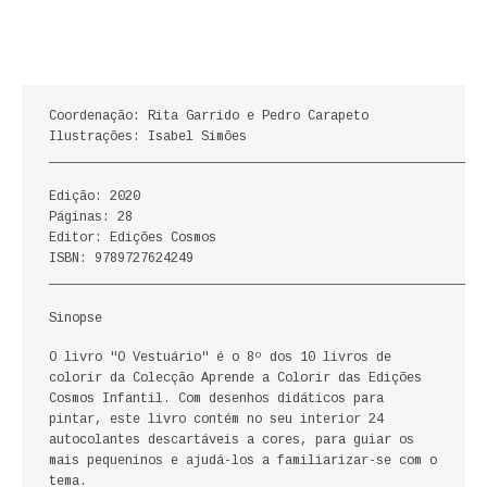
ECONOMIA, GESTÃO, CONTABILIDADE
ENSINO
Coordenação: Rita Garrido e Pedro Carapeto
ANÁLISE DA ACÇÃO EDUCATIVA
Ilustrações: Isabel Simões
_________________________________________________________
COLEÇÃO PONTO DE INTERROGAÇÃO
Edição: 2020
COLEÇÃO PONTO E VÍRGULA
Páginas: 28
Editor: Edições Cosmos
ISBN: 9789727624249
HISTÓRIA
_________________________________________________________
HISTÓRIA DE PORTUGAL
Sinopse
O livro "O Vestuário" é o 8º dos 10 livros de
PRÉ-HISTÓRIA
colorir da Colecção Aprende a Colorir das Edições
Cosmos Infantil. Com desenhos didáticos para
LITERATURA
pintar, este livro contém no seu interior 24
autocolantes descartáveis a cores, para guiar os
BIOGRAFIA
mais pequeninos e ajudá-los a familiarizar-se com o
tema.