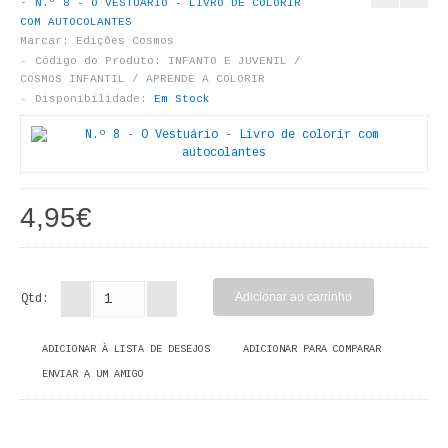
N.º 8 - O VESTUÁRIO - LIVRO DE COLORIR
LIVROS DE PINTAR
COM AUTOCOLANTES
Marcar:
Edições Cosmos
INFANTO - JUVENIL
Código do Produto:
INFANTO E JUVENIL /
COSMOS INFANTIL / APRENDE A COLORIR
Disponibilidade:
Em Stock
ANTROPOLOGIA E SOCIOLOGIA
COLEÇÃO RAÍZES
ARQUITECTURA
4,95€
ARTE
CADERNOS HUMANITAS
Qtd:
DIREITO
ADICIONAR À LISTA DE DESEJOS
ADICIONAR PARA COMPARAR
CIÊNCIA POLÍTICA
ENVIAR A UM AMIGO
COSMOS DIREITO