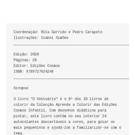
ECONOMIA, GESTÃO, CONTABILIDADE
ENSINO
Coordenação: Rita Garrido e Pedro Carapeto
ANÁLISE DA ACÇÃO EDUCATIVA
Ilustrações: Isabel Simões
_________________________________________________________
COLEÇÃO PONTO DE INTERROGAÇÃO
Edição: 2020
COLEÇÃO PONTO E VÍRGULA
Páginas: 28
Editor: Edições Cosmos
ISBN: 9789727624249
HISTÓRIA
_________________________________________________________
HISTÓRIA DE PORTUGAL
Sinopse
O livro "O Vestuário" é o 8º dos 10 livros de
PRÉ-HISTÓRIA
colorir da Colecção Aprende a Colorir das Edições
Cosmos Infantil. Com desenhos didáticos para
LITERATURA
pintar, este livro contém no seu interior 24
autocolantes descartáveis a cores, para guiar os
BIOGRAFIA
mais pequeninos e ajudá-los a familiarizar-se com o
tema.