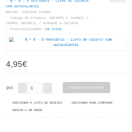
N.º 8 - O VESTUÁRIO - LIVRO DE COLORIR
LIVROS DE PINTAR
COM AUTOCOLANTES
Marcar:
Edições Cosmos
INFANTO - JUVENIL
Código do Produto:
INFANTO E JUVENIL /
COSMOS INFANTIL / APRENDE A COLORIR
Disponibilidade:
Em Stock
ANTROPOLOGIA E SOCIOLOGIA
COLEÇÃO RAÍZES
ARQUITECTURA
4,95€
ARTE
CADERNOS HUMANITAS
Qtd:
DIREITO
ADICIONAR À LISTA DE DESEJOS
ADICIONAR PARA COMPARAR
CIÊNCIA POLÍTICA
ENVIAR A UM AMIGO
COSMOS DIREITO