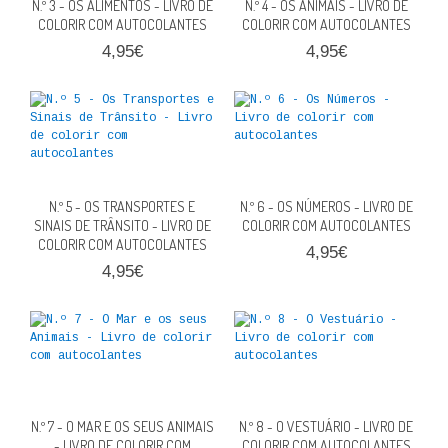
N.º 3 - OS ALIMENTOS - LIVRO DE
N.º 4 - OS ANIMAIS - LIVRO DE
QUEM SOMOS
COLORIR COM AUTOCOLANTES
COLORIR COM AUTOCOLANTES
4,95€
4,95€
PROMOÇÕES
VER CARRINHO
CONTACTOS
N.º 5 - OS TRANSPORTES E
N.º 6 - OS NÚMEROS - LIVRO DE
SINAIS DE TRÂNSITO - LIVRO DE
COLORIR COM AUTOCOLANTES
COLORIR COM AUTOCOLANTES
4,95€
4,95€
N.º 7 - O MAR E OS SEUS ANIMAIS
N.º 8 - O VESTUÁRIO - LIVRO DE
- LIVRO DE COLORIR COM
COLORIR COM AUTOCOLANTES