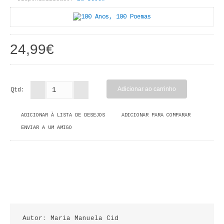
LIVROS DE PINTAR
INFANTO - JUVENIL
24,99€
ANTROPOLOGIA E SOCIOLOGIA
COLEÇÃO RAÍZES
Qtd:
ARQUITECTURA
ADICIONAR À LISTA DE DESEJOS
ADICIONAR PARA COMPARAR
ARTE
ENVIAR A UM AMIGO
CADERNOS HUMANITAS
DIREITO
CIÊNCIA POLÍTICA
COSMOS DIREITO
Autor: Maria Manuela Cid