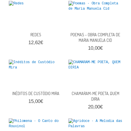
FICÇÃO E ROMANCE
LABIRINTOS DE EROS
NOVA BIBLIOTECA COSMOS
REDES
POEMAS - OBRA COMPLETA DE
MARIA MANUELA CID
12,62€
POESIA E TEATRO
10,00€
REVISTA DEDALUS
POLÍTICA
CIÊNCIA POLITICA
INÉDITOS DE CUSTÓDIO MIRA
CHAMARAM-ME POETA, QUEM
RELAÇÕES INTERNACIONAIS
DIRIA
15,00€
20,00€
COLEÇÃO ATENA
OUTROS TEMAS