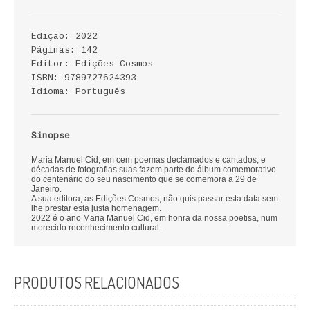
ECONOMIA, GESTÃO, CONTABILIDADE
Edição: 2022
ENSINO
Páginas: 142
Editor: Edições Cosmos
ANÁLISE DA ACÇÃO EDUCATIVA
ISBN: 9789727624393
Idioma: Português
COLEÇÃO PONTO DE INTERROGAÇÃO
Sinopse
COLEÇÃO PONTO E VÍRGULA
Maria Manuel Cid, em cem poemas declamados e cantados, e
HISTÓRIA
décadas de fotografias suas fazem parte do álbum comemorativo
do centenário do seu nascimento que se comemora a 29 de
Janeiro.
A sua editora, as Edições Cosmos, não quis passar esta data sem
HISTÓRIA DE PORTUGAL
lhe prestar esta justa homenagem.
2022 é o ano Maria Manuel Cid, em honra da nossa poetisa, num
merecido reconhecimento cultural.
PRÉ-HISTÓRIA
LITERATURA
PRODUTOS RELACIONADOS
BIOGRAFIA