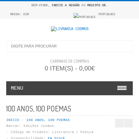
BEM-VINDO,
INICIE A SESSÃO
OU
REGISTE-SE
.
MOEDA: EUR
PORTUGUES
CARRINHO DE COMPRAS
0 ITEM(S) - 0,00€
MENU
INFANTO E JUVENIL
100 ANOS, 100 POEMAS
COSMOS INFANTIL
INÍCIO
100 ANOS, 100 POEMAS
Marcar:
Edições Cosmos
COLEÇÃO APRENDE A COLORIR
Código do Produto:
Literatura / Poesia
Disponibilidade:
Em Stock