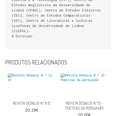
Ciência e a Tecnologia (FCT), Centro de
Estudos Anglísticos da Universidade de
QUEM SOMOS
Lisboa (CEAUL), Centro de Estudos Clássicos
(CEC), Centro de Estudos Comparatistas
PROMOÇÕES
(CEC), Centro de Literaturas e Culturas
Lusófonas da Universidade de Lisboa
VER CARRINHO
(CLEPUL).
A Direcção
CONTACTOS
PRODUTOS RELACIONADOS
REVISTA DEDALUS N.º 11-12
REVISTA DEDALUS N.º 13 -
POÉTICAS DA PERSUASÃO
20,19€
20,00€