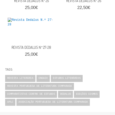
REVISTA DEDALUS N.º 25
REVISTA DEDALUS N.º 26
25,00€
22,50€
REVISTA DEDALUS N.º 27-28
25,00€
TAGS:
REVISTA LITERÁRIA
ENSAIO
ESTUDOS LITERÁRIOS
REVISTA PORTUGUESA DE LITERATURA COMPARADA
COMPARATISTAS CENTRO DE ESTUDOS
DEDALUS
EDIÇÕES COSMOS
APLC
ASSOCIAÇÃO PORTUGUESA DE LITERATURA COMPARADA