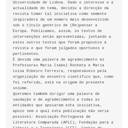
Universidade de Lisboa. Dado o interesse e a
FICÇÃO E ROMANCE
actualidade do tema, decidiu a direcção da
revista tomar tal iniciativa como semente
LABIRINTOS DE EROS
inspiradora de um número mais desenvolvido
sob o título genérico de (Re)pensar a
Europa. Publicamos, assim, os textos de
NOVA BIBLIOTECA COSMOS
intervenções então apresentadas, juntando a
estes outros textos que foram propostos à
POESIA E TEATRO
revista e que foram julgados oportunos e
pertinentes.
REVISTA DEDALUS
É devida uma palavra de agradecimento às
Professoras Maria Isabel Rocheta e Maria
POLÍTICA
Luísa Ribeiro Ferreira, responsáveis pela
organização do encontro científico que, como
foi referido, está na origem do presente
CIÊNCIA POLITICA
volume.
Queremos também dirigir uma palavra de
RELAÇÕES INTERNACIONAIS
saudação e de agradecimento a todas as
entidades que apoiaram esta iniciativa,
COLEÇÃO ATENA
apoio sem o qual esta publicação não seria
possível: Associação Portuguesa de
OUTROS TEMAS
Literatura Comparada (APLC), Fundação para a