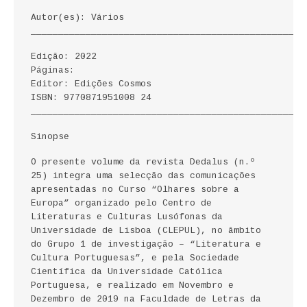
ECONOMIA, GESTÃO, CONTABILIDADE
Autor(es): Vários
__________________________________________________
ENSINO
Edição: 2022
Páginas:
ANÁLISE DA ACÇÃO EDUCATIVA
Editor: Edições Cosmos
ISBN: 9770871951008 24
COLEÇÃO PONTO DE INTERROGAÇÃO
__________________________________________________
COLEÇÃO PONTO E VÍRGULA
Sinopse
O presente volume da revista Dedalus (n.º
HISTÓRIA
25) integra uma selecção das comunicações
apresentadas no Curso “Olhares sobre a
HISTÓRIA DE PORTUGAL
Europa” organizado pelo Centro de
Literaturas e Culturas Lusófonas da
PRÉ-HISTÓRIA
Universidade de Lisboa (CLEPUL), no âmbito
do Grupo 1 de investigação – “Literatura e
Cultura Portuguesas”, e pela Sociedade
LITERATURA
Científica da Universidade Católica
Portuguesa, e realizado em Novembro e
BIOGRAFIA
Dezembro de 2019 na Faculdade de Letras da