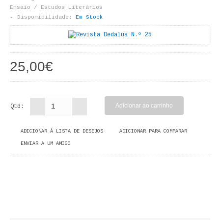
LIVROS DE PINTAR
Ensaio / Estudos Literários
Disponibilidade:
Em Stock
INFANTO - JUVENIL
ANTROPOLOGIA E SOCIOLOGIA
25,00€
COLEÇÃO RAÍZES
ARQUITECTURA
Qtd:
ARTE
ADICIONAR À LISTA DE DESEJOS
ADICIONAR PARA COMPARAR
CADERNOS HUMANITAS
ENVIAR A UM AMIGO
DIREITO
CIÊNCIA POLÍTICA
COSMOS DIREITO