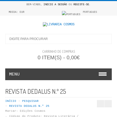
BEM-VINDO,
INICIE A SESSÃO
OU
REGISTE-SE
.
MOEDA: EUR
PORTUGUES
CARRINHO DE COMPRAS
0 ITEM(S) - 0,00€
MENU
INFANTO E JUVENIL
REVISTA DEDALUS N.º 25
COSMOS INFANTIL
INÍCIO
PESQUISAR
REVISTA DEDALUS N.º 25
COLEÇÃO APRENDE A COLORIR
Marcar:
Edições Cosmos
Código do Produto:
Revista Literária /